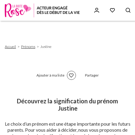
Aller
au
contenu
principal
Fil
Accueil
Prénoms
Justine
d'Ariane
Ajouter à ma liste
Partager
Découvrez la signification du prénom
Justine
Le choix d’un prénom est une étape importante pour les futurs
parents. Pour vous aider à décider, nous vous proposons de