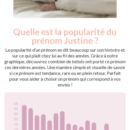
Quelle est la popularité du
Nouveaux-
Année
nés
prénom Justine ?
2009
37
2010
34
La popularité d’un prénom en dit beaucoup sur son histoire et
2011
31
sur ce qui plaît chez lui au fil des années. Grâce à notre
graphique, découvrez combien de bébés ont porté ce prénom
2012
24
ces dernières années. Une manière simple et visuelle de savoir
2013
25
si ce prénom est tendance, rare ou en plein retour. Parfait
2014
19
pour vous aider à choisir un prénom qui correspond à vos
2015
26
envies !
2016
28
2017
16
2018
15
2019
13
2020
19
2021
17
2022
7