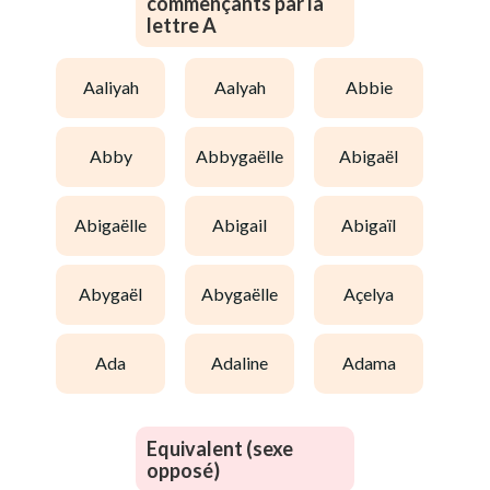
commençants par la
lettre A
aaliyah
aalyah
abbie
abby
abbygaëlle
abigaël
abigaëlle
abigail
abigaïl
abygaël
abygaëlle
açelya
ada
adaline
adama
Equivalent (sexe
opposé)