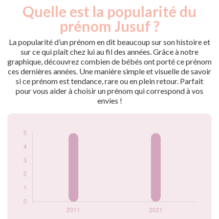
Quelle est la popularité du
Nouveaux-
Année
nés
prénom Jusuf ?
2011
5
2021
5
La popularité d’un prénom en dit beaucoup sur son histoire et
sur ce qui plaît chez lui au fil des années. Grâce à notre
Popularité du
graphique, découvrez combien de bébés ont porté ce prénom
prénom Jusuf par
ces dernières années. Une manière simple et visuelle de savoir
année
si ce prénom est tendance, rare ou en plein retour. Parfait
pour vous aider à choisir un prénom qui correspond à vos
envies !