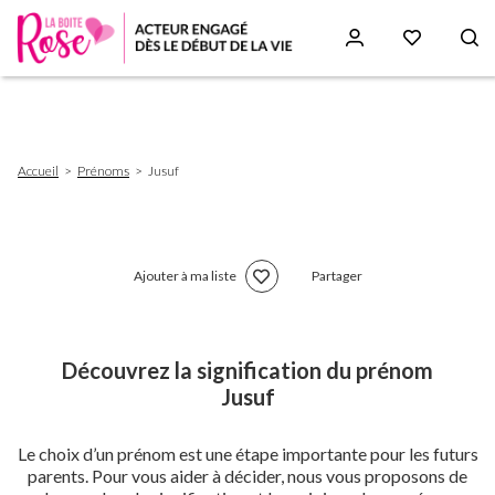
Aller
au
contenu
principal
Fil
Accueil
Prénoms
Jusuf
d'Ariane
Ajouter à ma liste
Partager
Découvrez la signification du prénom
Jusuf
Le choix d’un prénom est une étape importante pour les futurs
parents. Pour vous aider à décider, nous vous proposons de