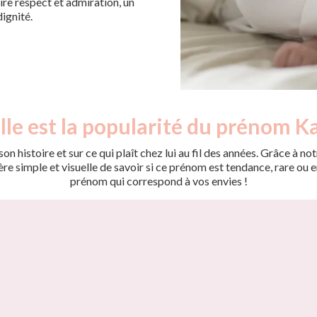
ire respect et admiration, un
ignité.
le est la popularité du prénom K
on histoire et sur ce qui plaît chez lui au fil des années. Grâce à
 simple et visuelle de savoir si ce prénom est tendance, rare ou en 
prénom qui correspond à vos envies !