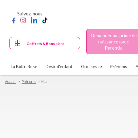
Aller
au
Suivez-nous
contenu
principal
Demander ma prime de
naissance avec
Coffrets & Bons plans
Parentia
La Boîte Rose
Désir d'enfant
Grossesse
Prénoms
Fil
Accueil
Prénoms
Kaan
d'Ariane