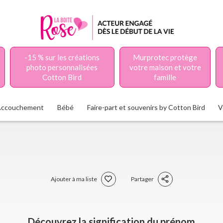
-15 % sur les créations
Murprotec protège
photo personnalisées
votre maison et votre
Cotton Bird
famille
Accouchement
Bébé
Faire-part et souvenirs by Cotton Bird
V
Ajouter à ma liste
Partager
Découvrez la signification du prénom