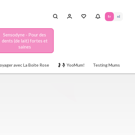
fr
nl
Sensodyne - Pour des
dents (de lait) fortes et
saines
oyager avec La Boite Rose
🤰🤱 YooMum!
Testing Mums