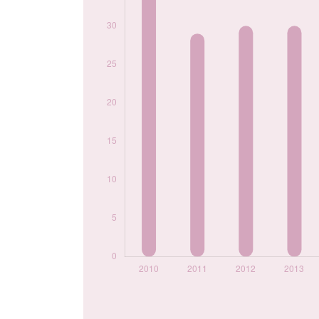
2020
26
2021
21
2022
25
2023
25
2024
36
Popularité du
prénom Kaan par
année