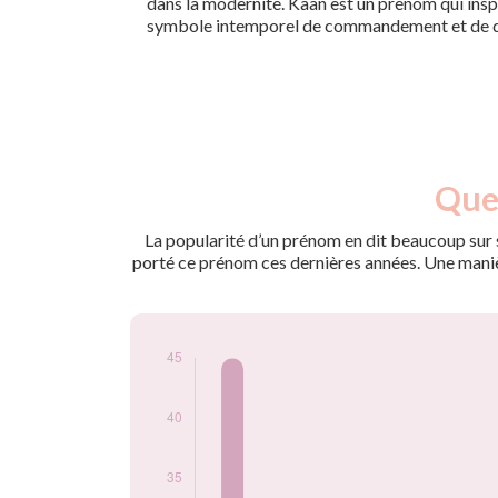
dans la modernité. Kaan est un prénom qui insp
symbole intemporel de commandement et de d
Nouveaux-
Quel
Année
nés
2009
51
La popularité d’un prénom en dit beaucoup sur s
2010
45
porté ce prénom ces dernières années. Une manière
2011
29
2012
30
2013
30
2014
21
2015
24
2016
22
2017
27
2018
28
2019
26