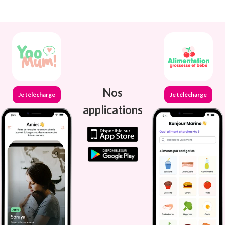
Nos
Je télécharge
Je télécharge
applications