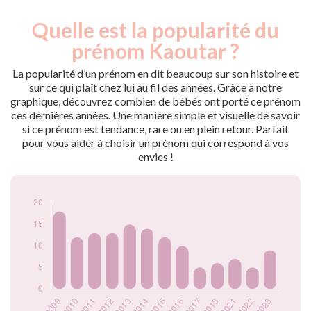
Quelle est la popularité du
Nouveaux-
Année
nés
prénom Kaoutar ?
2009
18
2010
12
La popularité d’un prénom en dit beaucoup sur son histoire et
2011
13
sur ce qui plaît chez lui au fil des années. Grâce à notre
graphique, découvrez combien de bébés ont porté ce prénom
2012
13
ces dernières années. Une manière simple et visuelle de savoir
2013
15
si ce prénom est tendance, rare ou en plein retour. Parfait
2014
14
pour vous aider à choisir un prénom qui correspond à vos
2015
12
envies !
2016
10
2017
5
2018
6
2021
7
2022
5
2023
9
Popularité du
prénom Kaoutar
par année