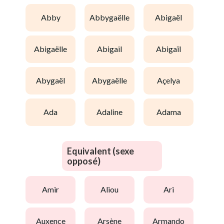
abby
abbygaëlle
abigaël
abigaëlle
abigail
abigaïl
abygaël
abygaëlle
açelya
ada
adaline
adama
Equivalent (sexe
opposé)
amir
aliou
ari
auxence
arsène
armando