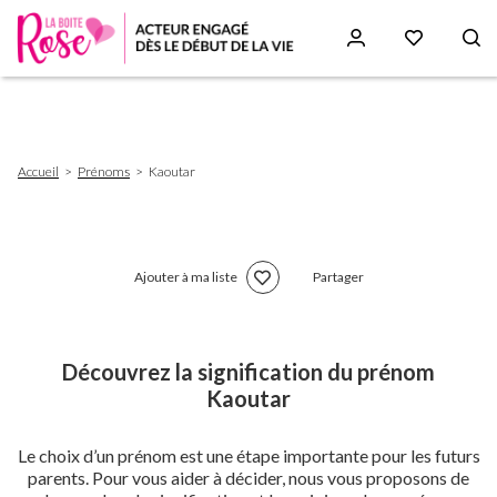
Aller
au
contenu
principal
Fil
Accueil
Prénoms
Kaoutar
d'Ariane
Ajouter à ma liste
Partager
Découvrez la signification du prénom
Kaoutar
Le choix d’un prénom est une étape importante pour les futurs
parents. Pour vous aider à décider, nous vous proposons de