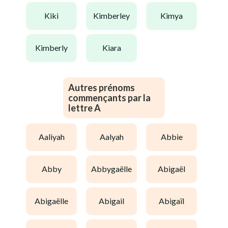
kiki
kimberley
kimya
kimberly
kiara
Autres prénoms
commençants par la
lettre A
aaliyah
aalyah
abbie
abby
abbygaëlle
abigaël
abigaëlle
abigail
abigaïl