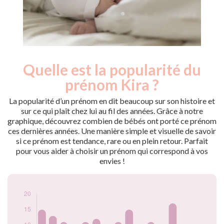
Quelle est la popularité du
Nouveaux-
Année
nés
prénom Kira ?
2009
19
2010
15
La popularité d’un prénom en dit beaucoup sur son histoire et
2011
13
sur ce qui plaît chez lui au fil des années. Grâce à notre
graphique, découvrez combien de bébés ont porté ce prénom
2012
11
ces dernières années. Une manière simple et visuelle de savoir
2013
9
si ce prénom est tendance, rare ou en plein retour. Parfait
2014
11
pour vous aider à choisir un prénom qui correspond à vos
2015
12
envies !
2016
9
2017
11
2018
15
2019
10
2020
11
2021
8