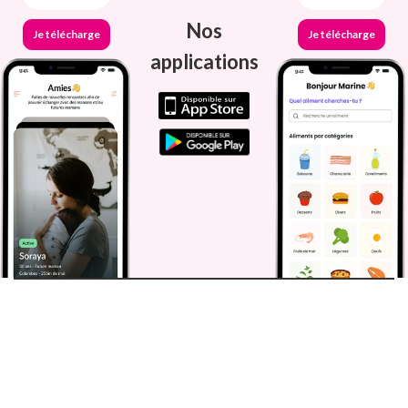
Nos
Je télécharge
Je télécharge
applications