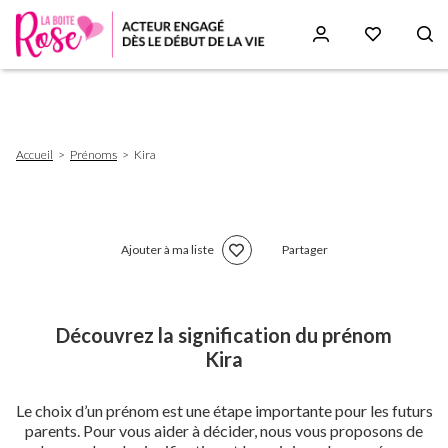
Aller
au
contenu
principal
Fil
Accueil
Prénoms
Kira
d'Ariane
Ajouter à ma liste
Partager
Découvrez la signification du prénom
Kira
Le choix d’un prénom est une étape importante pour les futurs
parents. Pour vous aider à décider, nous vous proposons de