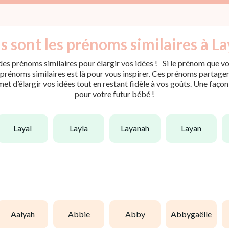
s sont les prénoms similaires à La
es prénoms similaires pour élargir vos idées ! Si le prénom que vou
rénoms similaires est là pour vous inspirer. Ces prénoms partagent 
met d’élargir vos idées tout en restant fidèle à vos goûts. Une faço
pour votre futur bébé !
layal
layla
layanah
layan
aalyah
abbie
abby
abbygaëlle