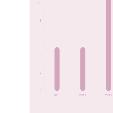
prénom Layna par
année