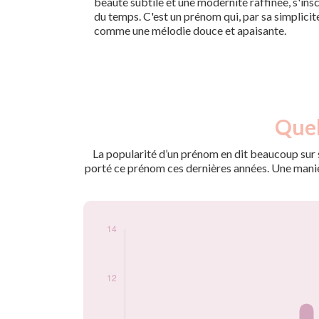
beauté subtile et une modernité raffinée, s'insc
du temps. C'est un prénom qui, par sa simplicit
comme une mélodie douce et apaisante.
Nouveaux-
Quel
Année
nés
2010
5
La popularité d’un prénom en dit beaucoup sur s
2011
5
porté ce prénom ces dernières années. Une manière
2012
11
2013
8
2014
7
2015
7
2017
5
2021
6
2022
13
2024
5
Popularité du