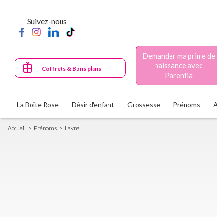
Aller
au
Suivez-nous
contenu
principal
Demander ma prime de
naissance avec
Coffrets & Bons plans
Parentia
La Boîte Rose
Désir d'enfant
Grossesse
Prénoms
Fil
Accueil
Prénoms
Layna
d'Ariane