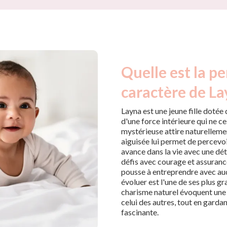
Quelle est la pe
caractère de La
Layna est une jeune fille doté
d'une force intérieure qui ne c
mystérieuse attire naturellemen
aiguisée lui permet de percevoi
avance dans la vie avec une dét
défis avec courage et assuranc
pousse à entreprendre avec aud
évoluer est l'une de ses plus g
charisme naturel évoquent une 
celui des autres, tout en garda
fascinante.