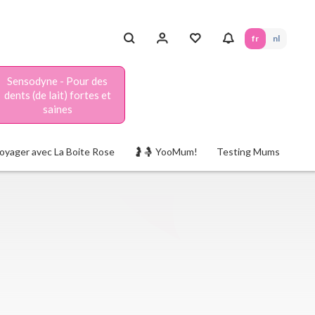
fr
nl
Sensodyne - Pour des
dents (de lait) fortes et
saines
oyager avec La Boite Rose
🤰🤱 YooMum!
Testing Mums