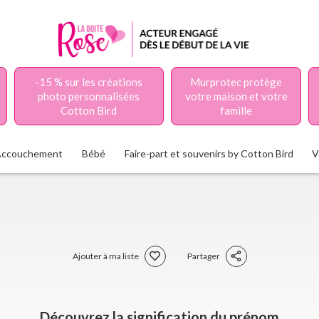
-15 % sur les créations
Murprotec protège
photo personnalisées
votre maison et votre
Cotton Bird
famille
Accouchement
Bébé
Faire-part et souvenirs by Cotton Bird
V
Ajouter à ma liste
Partager
Découvrez la signification du prénom