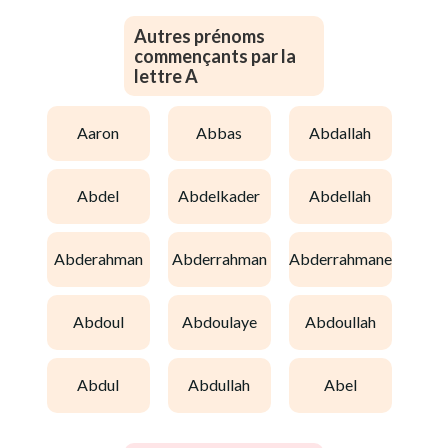
Autres prénoms
commençants par la
lettre A
aaron
abbas
abdallah
abdel
abdelkader
abdellah
abderahman
abderrahman
abderrahmane
abdoul
abdoulaye
abdoullah
abdul
abdullah
abel