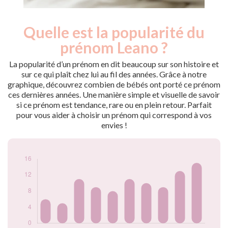
Quelle est la popularité du
Nouveaux-
Année
nés
prénom Leano ?
2011
6
2014
5
La popularité d’un prénom en dit beaucoup sur son histoire et
2017
11
sur ce qui plaît chez lui au fil des années. Grâce à notre
graphique, découvrez combien de bébés ont porté ce prénom
2018
9
ces dernières années. Une manière simple et visuelle de savoir
2019
8
si ce prénom est tendance, rare ou en plein retour. Parfait
2020
11
pour vous aider à choisir un prénom qui correspond à vos
2021
10
envies !
2022
9
2023
13
2024
15
Popularité du
prénom Leano par
année