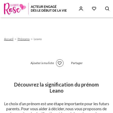
Aller
au
contenu
principal
Fil
Accueil
Prénoms
Leano
d'Ariane
Ajouter à ma liste
Partager
Découvrez la signification du prénom
Leano
Le choix d’un prénom est une étape importante pour les futurs
parents. Pour vous aider à décider, nous vous proposons de