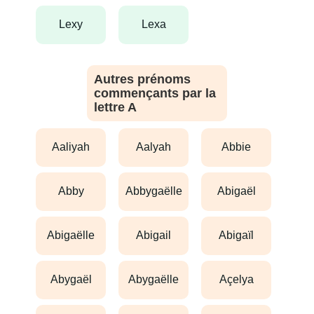
lexy
lexa
Autres prénoms
commençants par la
lettre A
aaliyah
aalyah
abbie
abby
abbygaëlle
abigaël
abigaëlle
abigail
abigaïl
abygaël
abygaëlle
açelya