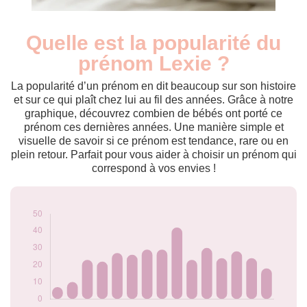
Quelle est la popularité du
Nouveaux-
Année
nés
prénom Lexie ?
2010
7
2011
10
La popularité d’un prénom en dit beaucoup sur son histoire
2012
23
et sur ce qui plaît chez lui au fil des années. Grâce à notre
graphique, découvrez combien de bébés ont porté ce
2013
22
prénom ces dernières années. Une manière simple et
2014
27
visuelle de savoir si ce prénom est tendance, rare ou en
2015
26
plein retour. Parfait pour vous aider à choisir un prénom qui
2016
29
correspond à vos envies !
2017
29
2018
42
2019
23
2020
30
2021
24
2022
28
2023
24
2024
18
Popularité du