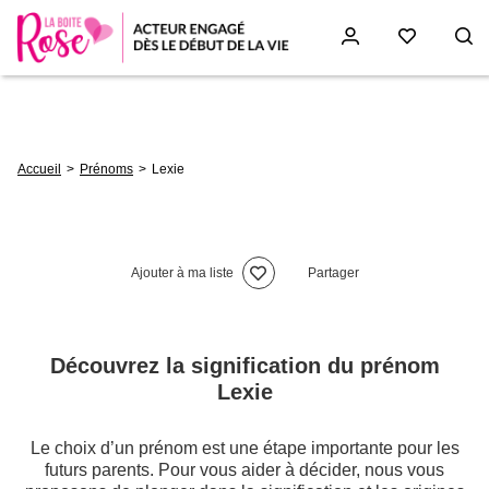
Aller
au
contenu
principal
Fil
Accueil
Prénoms
Lexie
d'Ariane
Ajouter à ma liste
Partager
Découvrez la signification du prénom
Lexie
Le choix d’un prénom est une étape importante pour les
futurs parents. Pour vous aider à décider, nous vous