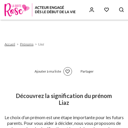
Aller
au
contenu
principal
Fil
Accueil
Prénoms
Liaz
d'Ariane
Ajouter à ma liste
Partager
Découvrez la signification du prénom
Liaz
Le choix d’un prénom est une étape importante pour les futurs
parents. Pour vous aider à décider, nous vous proposons de