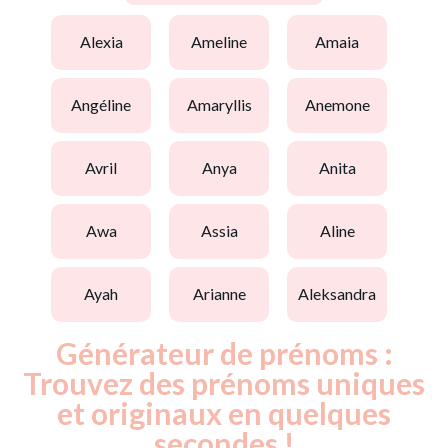
alexia
ameline
amaia
angéline
amaryllis
anemone
avril
anya
anita
awa
assia
aline
ayah
arianne
aleksandra
Générateur de prénoms :
Trouvez des prénoms uniques
et originaux en quelques
secondes !