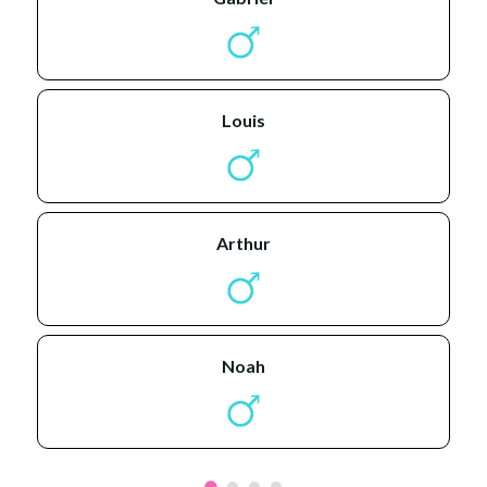
louis
arthur
noah