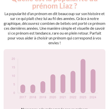
nés
prénom Liaz ?
2017
5
2018
5
La popularité d’un prénom en dit beaucoup sur son histoire et
2019
7
sur ce qui plaît chez lui au fil des années. Grâce à notre
graphique, découvrez combien de bébés ont porté ce prénom
2020
11
ces dernières années. Une manière simple et visuelle de savoir
2021
11
si ce prénom est tendance, rare ou en plein retour. Parfait
2022
13
pour vous aider à choisir un prénom qui correspond à vos
2023
20
envies !
2024
14
Popularité du
prénom Liaz par
année