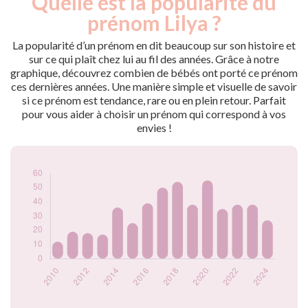
Quelle est la popularité du
Année
nés
prénom Lilya ?
2009
7
2010
12
La popularité d’un prénom en dit beaucoup sur son histoire et
2011
19
sur ce qui plaît chez lui au fil des années. Grâce à notre
graphique, découvrez combien de bébés ont porté ce prénom
2012
18
ces dernières années. Une manière simple et visuelle de savoir
2013
17
si ce prénom est tendance, rare ou en plein retour. Parfait
2014
36
pour vous aider à choisir un prénom qui correspond à vos
2015
25
envies !
2016
39
2017
50
2018
54
2019
38
2020
55
2021
35
2022
38
2023
38
2024
27
Popularité du
prénom Lilya par
année