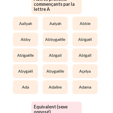
commençants par la
lettre A
aaliyah
aalyah
abbie
abby
abbygaëlle
abigaël
abigaëlle
abigail
abigaïl
abygaël
abygaëlle
açelya
ada
adaline
adama
Equivalent (sexe
opposé)