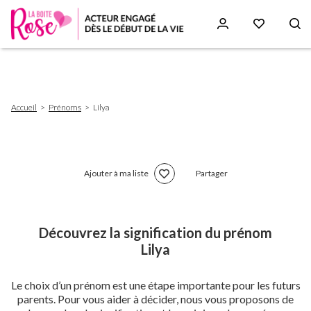
Aller
au
contenu
principal
Fil
Accueil
Prénoms
Lilya
d'Ariane
Ajouter à ma liste
Partager
Découvrez la signification du prénom
Lilya
Le choix d’un prénom est une étape importante pour les futurs
parents. Pour vous aider à décider, nous vous proposons de