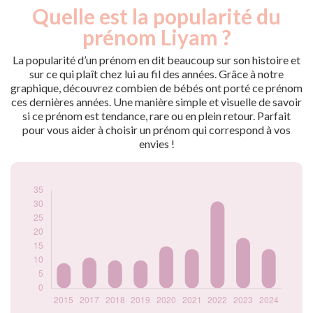
Quelle est la popularité du
Nouveaux-
Année
nés
prénom Liyam ?
2015
9
2017
11
La popularité d’un prénom en dit beaucoup sur son histoire et
2018
10
sur ce qui plaît chez lui au fil des années. Grâce à notre
graphique, découvrez combien de bébés ont porté ce prénom
2019
10
ces dernières années. Une manière simple et visuelle de savoir
2020
15
si ce prénom est tendance, rare ou en plein retour. Parfait
2021
14
pour vous aider à choisir un prénom qui correspond à vos
2022
31
envies !
2023
18
2024
14
Popularité du
prénom Liyam par
année