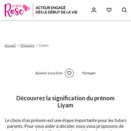
Aller
au
contenu
principal
Fil
Accueil
Prénoms
Liyam
d'Ariane
Ajouter à ma liste
Partager
Découvrez la signification du prénom
Liyam
Le choix d’un prénom est une étape importante pour les futurs
parents. Pour vous aider à décider, nous vous proposons de