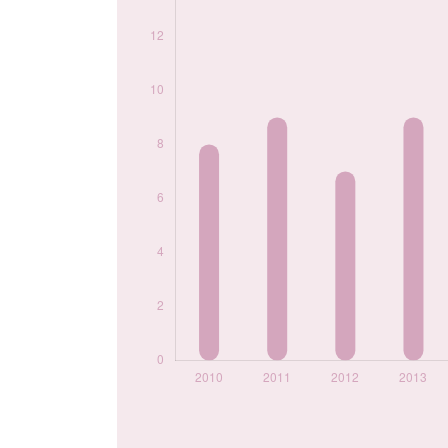
2020
8
2021
7
2022
10
2023
11
2024
9
Popularité du
prénom Lizzie par
année