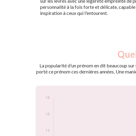
sur les lèvres avec une légèreté empreinte de pr
personnalité à la fois forte et délicate, capabl
inspiration à ceux qui l'entourent.
Nouveaux-
Quel
Année
nés
2009
7
La popularité d’un prénom en dit beaucoup sur s
2010
8
porté ce prénom ces dernières années. Une manière
2011
9
2012
7
2013
9
2014
10
2015
14
2016
14
2017
8
2018
10
2019
17