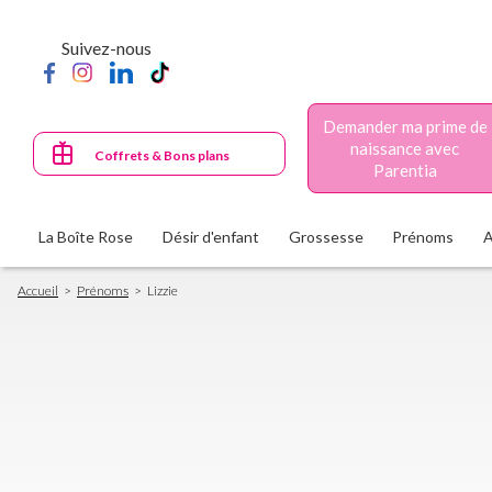
Aller
au
Suivez-nous
contenu
principal
Demander ma prime de
naissance avec
Coffrets & Bons plans
Parentia
La Boîte Rose
Désir d'enfant
Grossesse
Prénoms
Fil
Accueil
Prénoms
Lizzie
d'Ariane