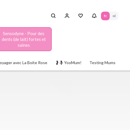
fr
nl
Sensodyne - Pour des
dents (de lait) fortes et
saines
oyager avec La Boite Rose
🤰🤱 YooMum!
Testing Mums