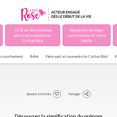
-15 % sur les créations
Murprotec protège
photo personnalisées
votre maison et votre
Cotton Bird
famille
Accouchement
Bébé
Faire-part et souvenirs by Cotton Bird
V
Ajouter à ma liste
Partager
Découvrez la signification du prénom