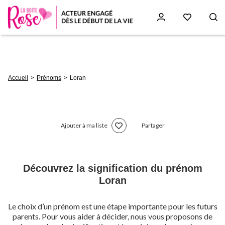
Aller
au
contenu
principal
Fil
Accueil
Prénoms
Loran
d'Ariane
Ajouter à ma liste
Partager
Découvrez la signification du prénom
Loran
Le choix d’un prénom est une étape importante pour les futurs
parents. Pour vous aider à décider, nous vous proposons de