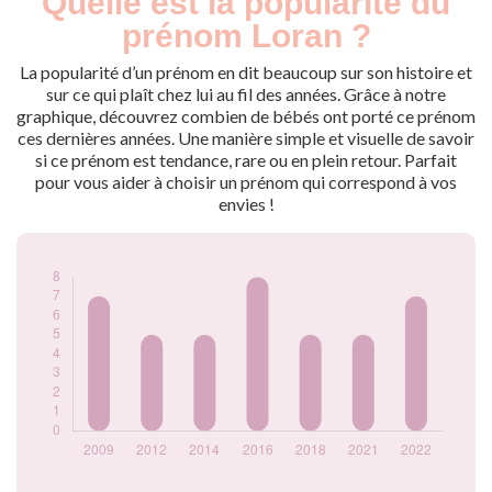
Quelle est la popularité du
Année
nés
prénom Loran ?
2009
7
2012
5
La popularité d’un prénom en dit beaucoup sur son histoire et
2014
5
sur ce qui plaît chez lui au fil des années. Grâce à notre
graphique, découvrez combien de bébés ont porté ce prénom
2016
8
ces dernières années. Une manière simple et visuelle de savoir
2018
5
si ce prénom est tendance, rare ou en plein retour. Parfait
2021
5
pour vous aider à choisir un prénom qui correspond à vos
2022
7
envies !
Popularité du
prénom Loran par
année