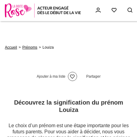
Aller
au
contenu
principal
Fil
Accueil
Prénoms
Louiza
d'Ariane
Ajouter à ma liste
Partager
Découvrez la signification du prénom
Louiza
Le choix d’un prénom est une étape importante pour les
futurs parents. Pour vous aider à décider, nous vous