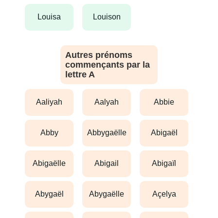
louisa
louison
Autres prénoms
commençants par la
lettre A
aaliyah
aalyah
abbie
abby
abbygaëlle
abigaël
abigaëlle
abigail
abigaïl
abygaël
abygaëlle
açelya