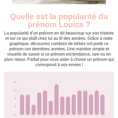
Quelle est la popularité du
Nouveaux-
Année
nés
prénom Louiza ?
2009
9
2010
10
La popularité d’un prénom en dit beaucoup sur son histoire
2011
10
et sur ce qui plaît chez lui au fil des années. Grâce à notre
graphique, découvrez combien de bébés ont porté ce
2012
5
prénom ces dernières années. Une manière simple et
2013
11
visuelle de savoir si ce prénom est tendance, rare ou en
2014
12
plein retour. Parfait pour vous aider à choisir un prénom qui
2015
7
correspond à vos envies !
2016
15
2017
9
2018
9
2019
10
2020
12
2021
12
2022
10
2023
12
2024
10