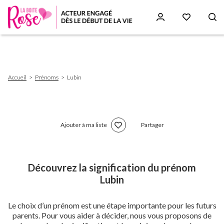
Aller
au
contenu
principal
Fil
Accueil
Prénoms
Lubin
d'Ariane
Ajouter à ma liste
Partager
Découvrez la signification du prénom
Lubin
Le choix d’un prénom est une étape importante pour les futurs
parents. Pour vous aider à décider, nous vous proposons de