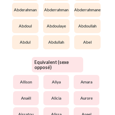
abderahman
abderrahman
abderrahmane
abdoul
abdoulaye
abdoullah
abdul
abdullah
abel
Equivalent (sexe
opposé)
allison
aliya
amara
anaël
alicia
aurore
aissatou
alissa
aseel