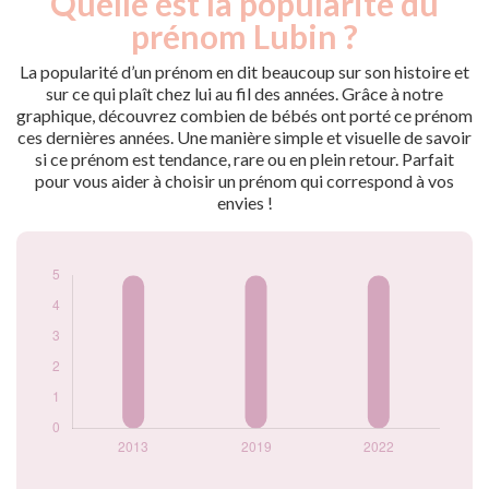
Quelle est la popularité du
Année
nés
prénom Lubin ?
2013
5
2019
5
La popularité d’un prénom en dit beaucoup sur son histoire et
2022
5
sur ce qui plaît chez lui au fil des années. Grâce à notre
graphique, découvrez combien de bébés ont porté ce prénom
Popularité du
ces dernières années. Une manière simple et visuelle de savoir
prénom Lubin par
si ce prénom est tendance, rare ou en plein retour. Parfait
année
pour vous aider à choisir un prénom qui correspond à vos
envies !