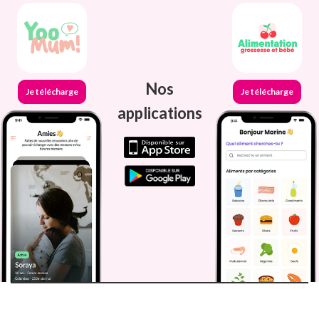
Nos
Je télécharge
Je télécharge
applications