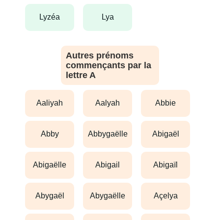
lyzéa
lya
Autres prénoms
commençants par la
lettre A
aaliyah
aalyah
abbie
abby
abbygaëlle
abigaël
abigaëlle
abigail
abigaïl
abygaël
abygaëlle
açelya