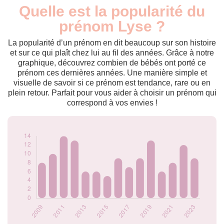
Quelle est la popularité du
Nouveaux-
Année
nés
prénom Lyse ?
2009
8
2010
10
La popularité d’un prénom en dit beaucoup sur son histoire
2011
14
et sur ce qui plaît chez lui au fil des années. Grâce à notre
graphique, découvrez combien de bébés ont porté ce
2012
13
prénom ces dernières années. Une manière simple et
2013
6
visuelle de savoir si ce prénom est tendance, rare ou en
2014
6
plein retour. Parfait pour vous aider à choisir un prénom qui
2015
5
correspond à vos envies !
2016
9
2017
7
2018
9
2019
13
2020
6
2021
8
2022
12
2023
9
Popularité du
prénom Lyse par
année