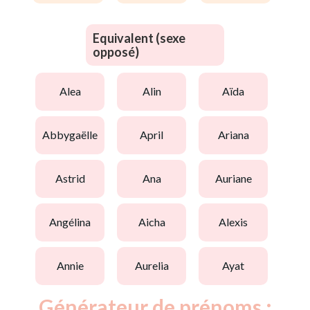
Equivalent (sexe
opposé)
alea
alin
aïda
abbygaëlle
april
ariana
astrid
ana
auriane
angélina
aicha
alexis
annie
aurelia
ayat
Générateur de prénoms :