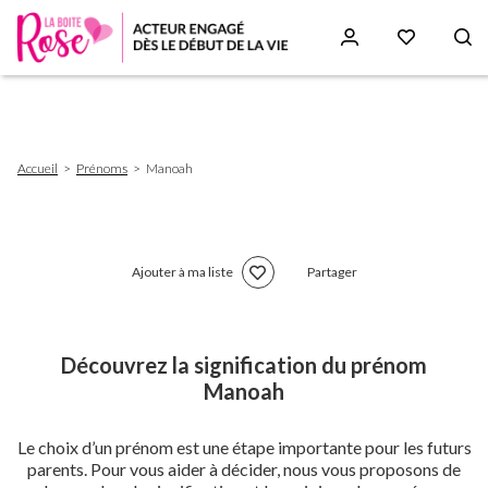
Aller
au
contenu
principal
Fil
Accueil
Prénoms
Manoah
d'Ariane
Ajouter à ma liste
Partager
Découvrez la signification du prénom
Manoah
Le choix d’un prénom est une étape importante pour les futurs
parents. Pour vous aider à décider, nous vous proposons de