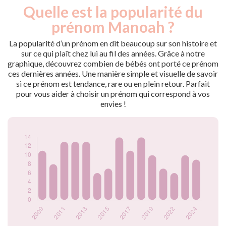
Quelle est la popularité du
Nouveaux-
Année
nés
prénom Manoah ?
2009
11
2010
8
La popularité d’un prénom en dit beaucoup sur son histoire et
2011
13
sur ce qui plaît chez lui au fil des années. Grâce à notre
graphique, découvrez combien de bébés ont porté ce prénom
2012
13
ces dernières années. Une manière simple et visuelle de savoir
2013
13
si ce prénom est tendance, rare ou en plein retour. Parfait
2014
6
pour vous aider à choisir un prénom qui correspond à vos
2015
7
envies !
2016
14
2017
11
2018
14
2019
10
2021
7
2022
6
2023
10
2024
9
Popularité du
prénom Manoah
par année