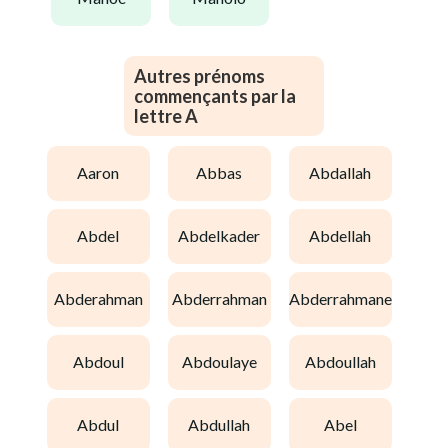
Autres prénoms
commençants par la
lettre A
aaron
abbas
abdallah
abdel
abdelkader
abdellah
abderahman
abderrahman
abderrahmane
abdoul
abdoulaye
abdoullah
abdul
abdullah
abel