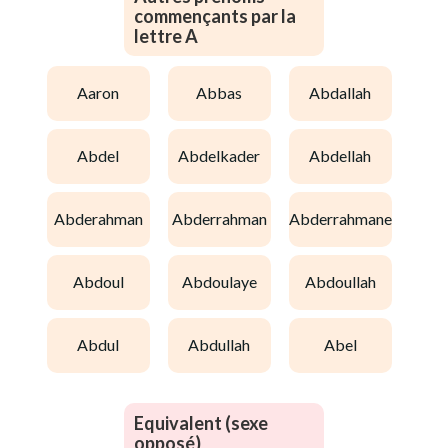
commençants par la
lettre A
aaron
abbas
abdallah
abdel
abdelkader
abdellah
abderahman
abderrahman
abderrahmane
abdoul
abdoulaye
abdoullah
abdul
abdullah
abel
Equivalent (sexe
opposé)