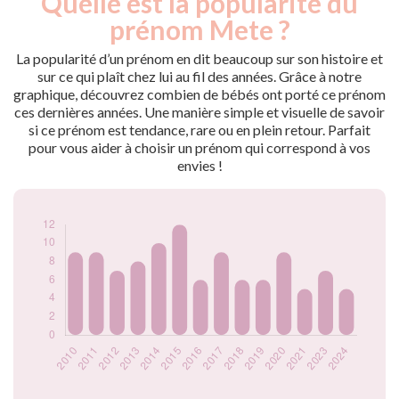
Quelle est la popularité du
Année
nés
prénom Mete ?
2010
9
2011
9
La popularité d’un prénom en dit beaucoup sur son histoire et
2012
7
sur ce qui plaît chez lui au fil des années. Grâce à notre
graphique, découvrez combien de bébés ont porté ce prénom
2013
8
ces dernières années. Une manière simple et visuelle de savoir
2014
10
si ce prénom est tendance, rare ou en plein retour. Parfait
2015
12
pour vous aider à choisir un prénom qui correspond à vos
2016
6
envies !
2017
9
2018
6
2019
6
2020
9
2021
5
2023
7
2024
5
Popularité du
prénom Mete par
année