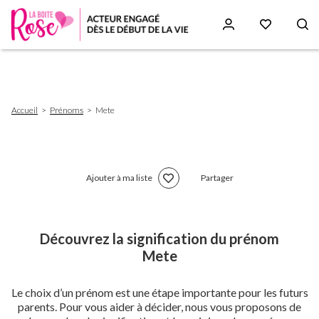
Aller
au
contenu
principal
Fil
Accueil
Prénoms
Mete
d'Ariane
Ajouter à ma liste
Partager
Découvrez la signification du prénom
Mete
Le choix d’un prénom est une étape importante pour les futurs
parents. Pour vous aider à décider, nous vous proposons de