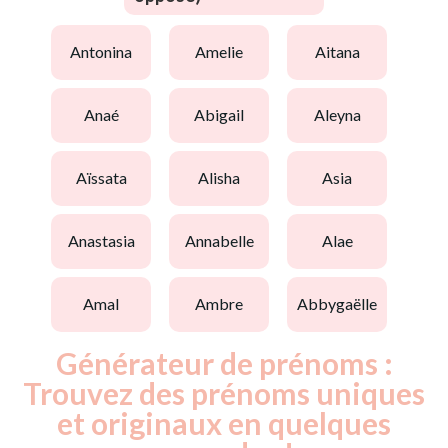
antonina
amelie
aitana
anaé
abigail
aleyna
aïssata
alisha
asia
anastasia
annabelle
alae
amal
ambre
abbygaëlle
Générateur de prénoms :
Trouvez des prénoms uniques
et originaux en quelques