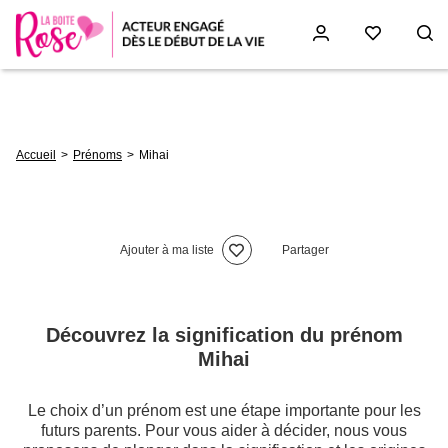
Aller
au
contenu
principal
Fil
Accueil
Prénoms
Mihai
d'Ariane
Ajouter à ma liste
Partager
Découvrez la signification du prénom
Mihai
Le choix d’un prénom est une étape importante pour les
futurs parents. Pour vous aider à décider, nous vous