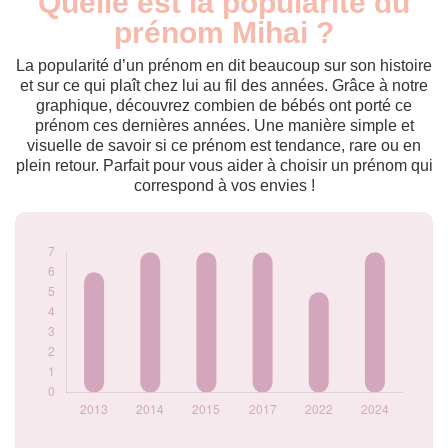
Quelle est la popularité du
Année
nés
prénom Mihai ?
2013
6
2014
7
La popularité d’un prénom en dit beaucoup sur son histoire
2015
7
et sur ce qui plaît chez lui au fil des années. Grâce à notre
graphique, découvrez combien de bébés ont porté ce
2017
7
prénom ces dernières années. Une manière simple et
2022
5
visuelle de savoir si ce prénom est tendance, rare ou en
2024
7
plein retour. Parfait pour vous aider à choisir un prénom qui
Popularité du
correspond à vos envies !
prénom Mihai par
année