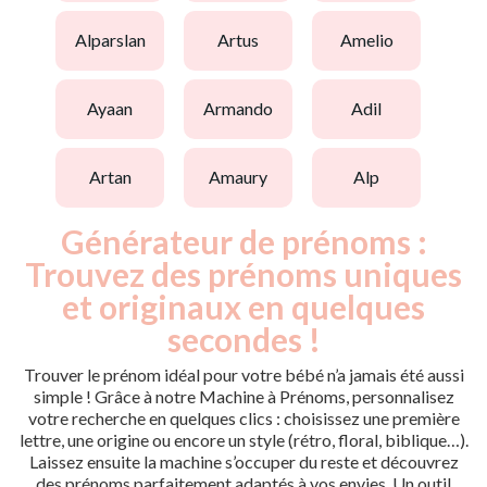
alparslan
artus
amelio
ayaan
armando
adil
artan
amaury
alp
Générateur de prénoms :
Trouvez des prénoms uniques
et originaux en quelques
secondes !
Trouver le prénom idéal pour votre bébé n’a jamais été aussi
simple ! Grâce à notre Machine à Prénoms, personnalisez
votre recherche en quelques clics : choisissez une première
lettre, une origine ou encore un style (rétro, floral, biblique…).
Laissez ensuite la machine s’occuper du reste et découvrez
des prénoms parfaitement adaptés à vos envies. Un outil