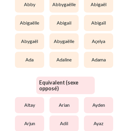
abby
abbygaëlle
abigaël
abigaëlle
abigail
abigaïl
abygaël
abygaëlle
açelya
ada
adaline
adama
Equivalent (sexe
opposé)
altay
arian
ayden
arjun
adil
ayaz