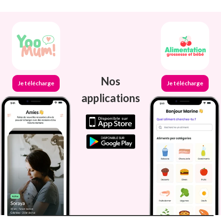
Nos
Je télécharge
Je télécharge
applications