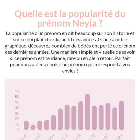
Quelle est la popularité du
Nouveaux-
Année
nés
prénom Neyla ?
2009
8
2010
17
La popularité d’un prénom en dit beaucoup sur son histoire et
2011
10
sur ce qui plaît chez lui au fil des années. Grâce à notre
graphique, découvrez combien de bébés ont porté ce prénom
2012
17
ces dernières années. Une manière simple et visuelle de savoir
2013
19
si ce prénom est tendance, rare ou en plein retour. Parfait
2014
27
pour vous aider à choisir un prénom qui correspond à vos
2015
39
envies !
2016
46
2017
44
2018
52
2019
65
2020
44
2021
45
2022
49
2023
41
2024
53
Popularité du