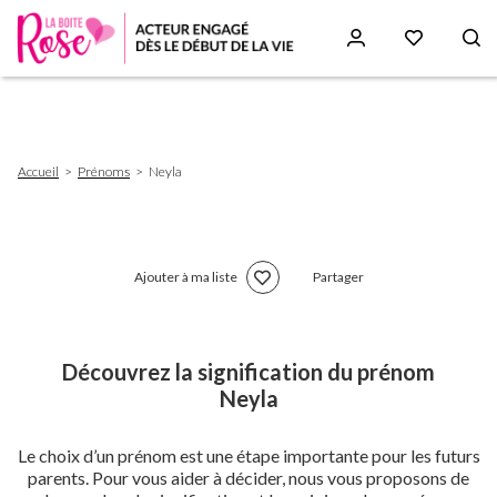
Aller
au
contenu
principal
Fil
Accueil
Prénoms
Neyla
d'Ariane
Ajouter à ma liste
Partager
Découvrez la signification du prénom
Neyla
Le choix d’un prénom est une étape importante pour les futurs
parents. Pour vous aider à décider, nous vous proposons de