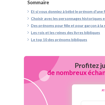
Sommaire
Et si vous donniez à bébé le prénom d’un
Choisir avec les personnages historiques 
Des prénoms pour fille et pour garçon à la s
Les rois et les reines des livres bibliques
Le top 10 des prénoms bibliques
Profitez j
de nombreux échanti
JE
Nombre