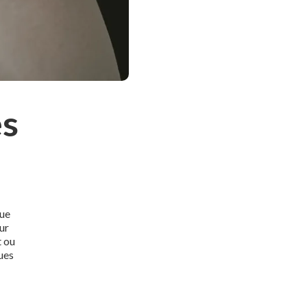
es
que
our
t ou
ues