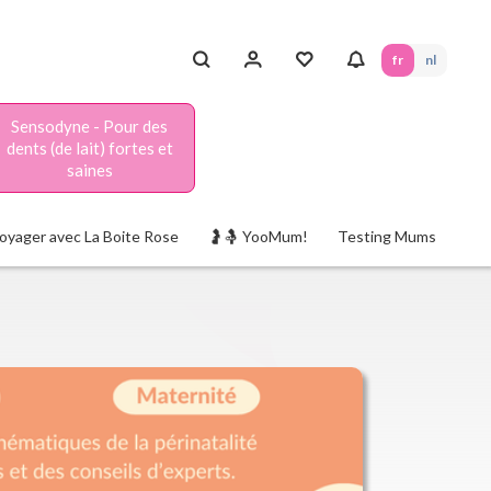
fr
nl
Sensodyne - Pour des
dents (de lait) fortes et
saines
oyager avec La Boite Rose
🤰🤱 YooMum!
Testing Mums