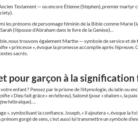
Ancien Testament — ou encore Étienne (Stephen), premier martyr chr
ciety).
 parmi les prénoms de personnage féminin de la Bible comme Marie (
 Sarah (l’épouse d’Abraham dans le livre de la Genèse)…
ble, nous trouvons également Marthe — symbole de service et de 
ignifie « princesse », évoque la promesse accomplie après l’épreuve
textes sacrés.
t pour garçon à la signification
 votre enfant ? Pensez par le prisme de l’étymologie, du latin ou 
ifie « Dieu fait grâce » en hébreu), Salomé (pour « shalom », la paix 
rigine hébraïque)….
ge », symbolisant la confiance. Joseph, « il ajoutera », évoque la foi
t un prénom gorgé de sens, c’est aussi lui transmettre un symbole d’