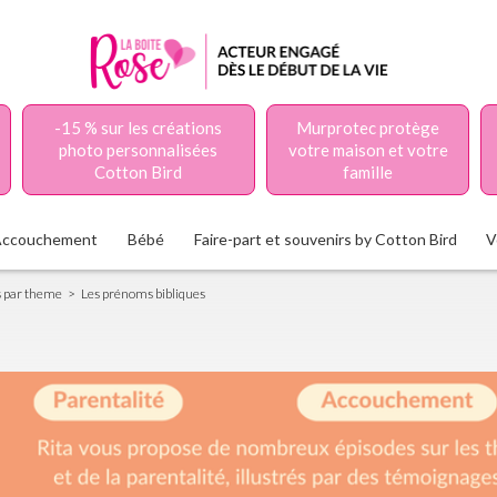
-15 % sur les créations
Murprotec protège
photo personnalisées
votre maison et votre
Cotton Bird
famille
Accouchement
Bébé
Faire-part et souvenirs by Cotton Bird
V
 par theme
Les prénoms bibliques