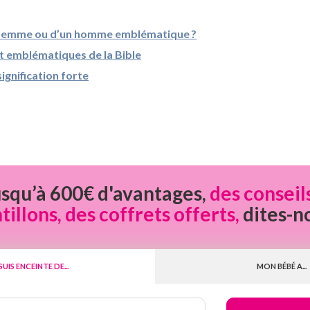
e femme ou d’un homme emblématique ?
et emblématiques de la Bible
ignification forte
usqu’à 600€ d'avantages,
des conseil
llons, des coffrets offerts,
dites-n
 SUIS ENCEINTE DE...
MON BÉBÉ A...