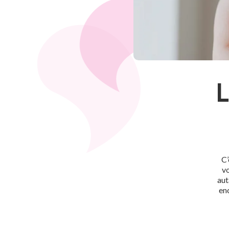
L
C’
vo
aut
en