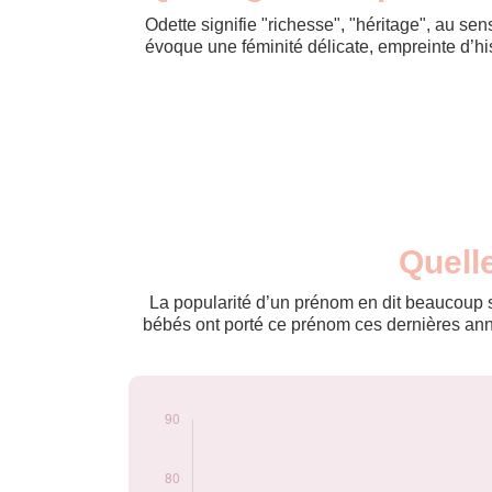
Odette signifie "richesse", "héritage", au sens
évoque une féminité délicate, empreinte d’his
Nouveaux-
Quell
Année
nés
2011
5
La popularité d’un prénom en dit beaucoup su
2012
7
bébés ont porté ce prénom ces dernières anné
2013
14
2014
12
2015
27
2016
27
2017
56
2018
66
2019
68