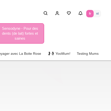
fr
nl
Sensodyne - Pour des
dents (de lait) fortes et
saines
oyager avec La Boite Rose
🤰🤱 YooMum!
Testing Mums