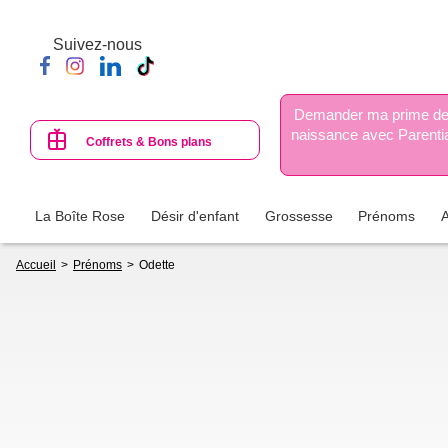
Aller
au
Suivez-nous
contenu
principal
Demander ma prime d
naissance avec Parenti
Coffrets & Bons plans
La Boîte Rose
Désir d'enfant
Grossesse
Prénoms
Fil
Accueil
Prénoms
Odette
d'Ariane