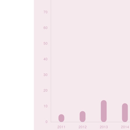
2020
78
2021
80
2022
84
2023
78
2024
86
Popularité du
prénom Odette par
année