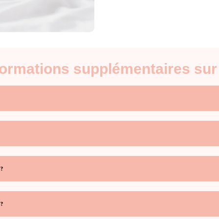
nformations supplémentaires sur
?
?