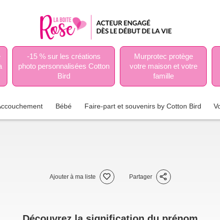
e
-15 % sur les créations
Murprotec protège
a
photo personnalisées Cotton
votre maison et votre
Bird
famille
Accouchement
Bébé
Faire-part et souvenirs by Cotton Bird
V
Ajouter à ma liste
Partager
Découvrez la signification du prénom