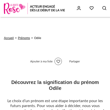
Aller
au
contenu
principal
Fil
Accueil
Prénoms
Odile
d'Ariane
Ajouter à ma liste
Partager
Découvrez la signification du prénom
Odile
Le choix d’un prénom est une étape importante pour les
futurs parents. Pour vous aider à décider, nous vous