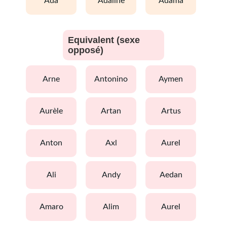
ada
adaline
adama
Equivalent (sexe
opposé)
arne
antonino
aymen
aurèle
artan
artus
anton
axl
aurel
ali
andy
aedan
amaro
alim
aurel