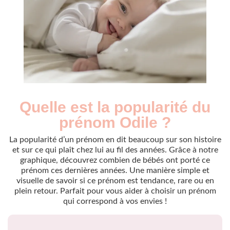
Quelle est la popularité du
Nouveaux-
Année
nés
prénom Odile ?
2009
24
2010
10
La popularité d’un prénom en dit beaucoup sur son histoire
2011
18
et sur ce qui plaît chez lui au fil des années. Grâce à notre
graphique, découvrez combien de bébés ont porté ce
2012
20
prénom ces dernières années. Une manière simple et
2013
13
visuelle de savoir si ce prénom est tendance, rare ou en
2014
11
plein retour. Parfait pour vous aider à choisir un prénom
2015
21
qui correspond à vos envies !
2016
13
2017
46
2018
40