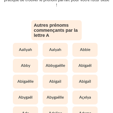
!
Autres prénoms
commençants par la
lettre A
aaliyah
aalyah
abbie
abby
abbygaëlle
abigaël
abigaëlle
abigail
abigaïl
abygaël
abygaëlle
açelya