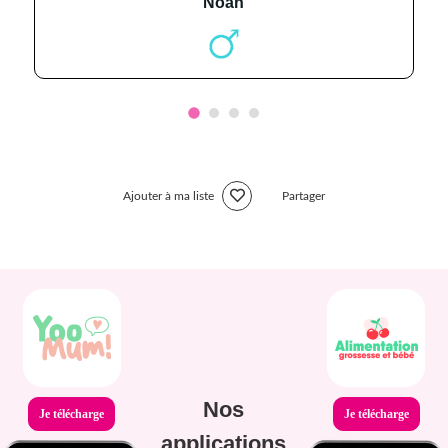
noah
Ajouter à ma liste
Partager
Nos
Je télécharge
Je télécharge
applications