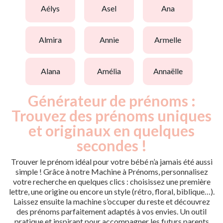
aélys
asel
ana
almira
annie
armelle
alana
amélia
annaëlle
Générateur de prénoms :
Trouvez des prénoms uniques
et originaux en quelques
secondes !
Trouver le prénom idéal pour votre bébé n’a jamais été aussi
simple ! Grâce à notre Machine à Prénoms, personnalisez
votre recherche en quelques clics : choisissez une première
lettre, une origine ou encore un style (rétro, floral, biblique…).
Laissez ensuite la machine s’occuper du reste et découvrez
des prénoms parfaitement adaptés à vos envies. Un outil
pratique et inspirant pour accompagner les futurs parents