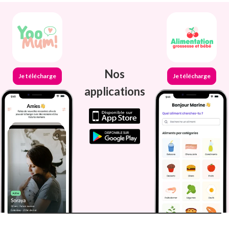
Nos
Je télécharge
Je télécharge
applications