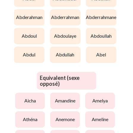
abderahman
abderrahman
abderrahmane
abdoul
abdoulaye
abdoullah
abdul
abdullah
abel
Equivalent (sexe
opposé)
aicha
amandine
amelya
athéna
anemone
ameline