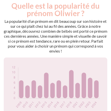
Quelle est la popularité du
Nouveaux-
Année
nés
prénom Oliwier ?
2009
7
2010
5
La popularité d’un prénom en dit beaucoup sur son histoire et
2011
7
sur ce qui plaît chez lui au fil des années. Grâce à notre
graphique, découvrez combien de bébés ont porté ce prénom
2012
5
ces dernières années. Une manière simple et visuelle de savoir
2013
10
si ce prénom est tendance, rare ou en plein retour. Parfait
2014
6
pour vous aider à choisir un prénom qui correspond à vos
2016
7
envies !
2017
5
2018
11
2021
6
2022
10
2023
8
2024
7
Popularité du
prénom Oliwier par
année