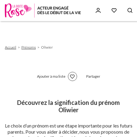
Aller
au
contenu
principal
Fil
Accueil
Prénoms
Oliwier
d'Ariane
Ajouter à ma liste
Partager
Découvrez la signification du prénom
Oliwier
Le choix d’un prénom est une étape importante pour les futurs
parents. Pour vous aider à décider, nous vous proposons de