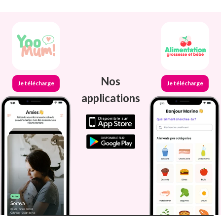
Nos
Je télécharge
Je télécharge
applications