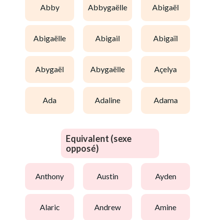
abby
abbygaëlle
abigaël
abigaëlle
abigail
abigaïl
abygaël
abygaëlle
açelya
ada
adaline
adama
Equivalent (sexe
opposé)
anthony
austin
ayden
alaric
andrew
amine