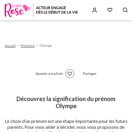
Aller
au
contenu
principal
Fil
Accueil
Prénoms
Olympe
d'Ariane
Ajouter à ma liste
Partager
Découvrez la signification du prénom
Olympe
Le choix d’un prénom est une étape importante pour les futurs
parents. Pour vous aider à décider, nous vous proposons de