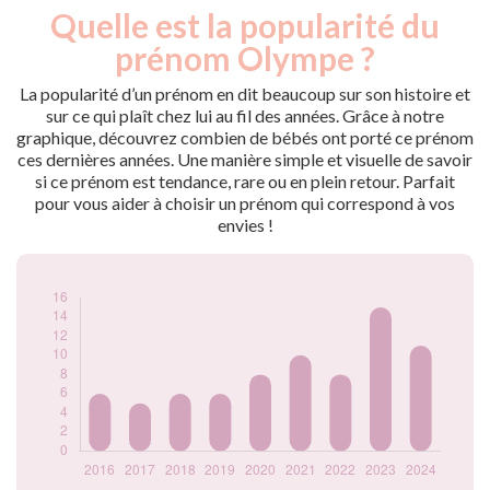
Quelle est la popularité du
Nouveaux-
Année
nés
prénom Olympe ?
2016
6
2017
5
La popularité d’un prénom en dit beaucoup sur son histoire et
2018
6
sur ce qui plaît chez lui au fil des années. Grâce à notre
graphique, découvrez combien de bébés ont porté ce prénom
2019
6
ces dernières années. Une manière simple et visuelle de savoir
2020
8
si ce prénom est tendance, rare ou en plein retour. Parfait
2021
10
pour vous aider à choisir un prénom qui correspond à vos
2022
8
envies !
2023
15
2024
11
Popularité du
prénom Olympe
par année