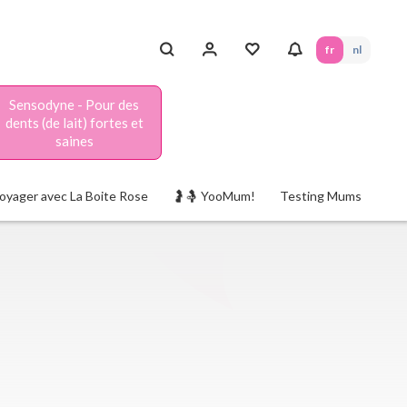
fr
nl
Sensodyne - Pour des
dents (de lait) fortes et
saines
oyager avec La Boite Rose
🤰🤱 YooMum!
Testing Mums