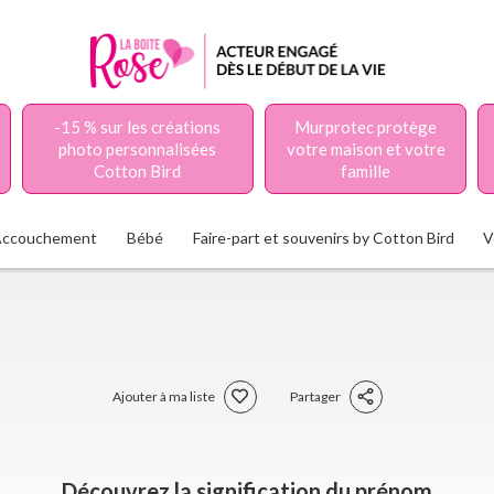
-15 % sur les créations
Murprotec protège
photo personnalisées
votre maison et votre
Cotton Bird
famille
Accouchement
Bébé
Faire-part et souvenirs by Cotton Bird
V
Ajouter à ma liste
Partager
Découvrez la signification du prénom