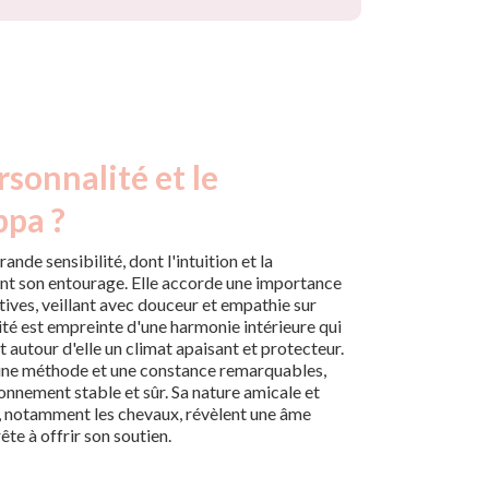
rsonnalité et le
ppa ?
nde sensibilité, dont l'intuition et la
nent son entourage. Elle accorde une importance
ctives, veillant avec douceur et empathie sur
ité est empreinte d'une harmonie intérieure qui
t autour d'elle un climat apaisant et protecteur.
 une méthode et une constance remarquables,
nnement stable et sûr. Sa nature amicale et
, notamment les chevaux, révèlent une âme
ête à offrir son soutien.