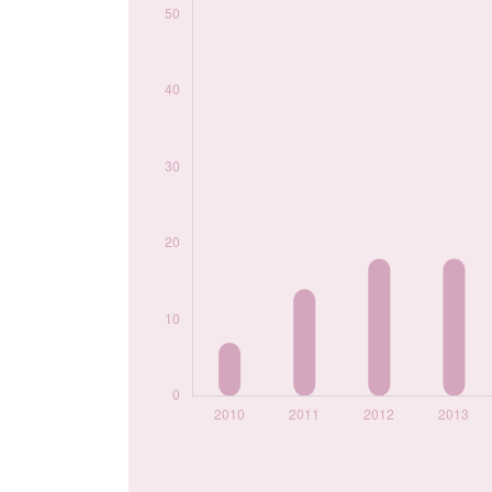
2021
66
2022
58
2023
51
2024
53
Popularité du
prénom Pippa par
année