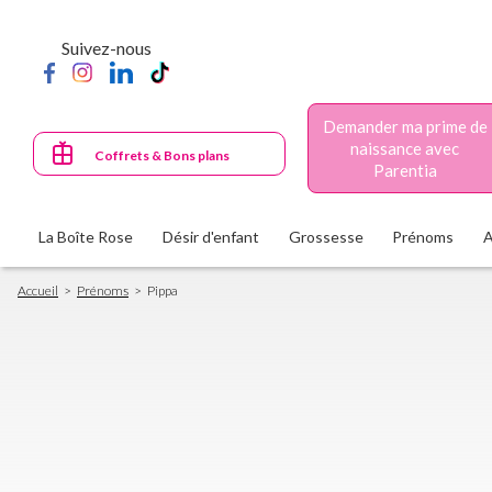
Aller
au
Suivez-nous
contenu
principal
Demander ma prime de
naissance avec
Coffrets & Bons plans
Parentia
La Boîte Rose
Désir d'enfant
Grossesse
Prénoms
Fil
Accueil
Prénoms
Pippa
d'Ariane