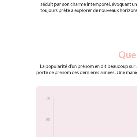
séduit par son charme intemporel, évoquant une
toujours prête à explorer de nouveaux horizon
Nouveaux-
Quel
Année
nés
2010
7
La popularité d’un prénom en dit beaucoup sur s
2011
14
porté ce prénom ces dernières années. Une manière
2012
18
2013
18
2014
32
2015
27
2016
38
2017
44
2018
52
2019
56
2020
66