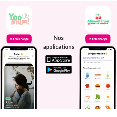
Nos
Je télécharge
Je télécharge
applications