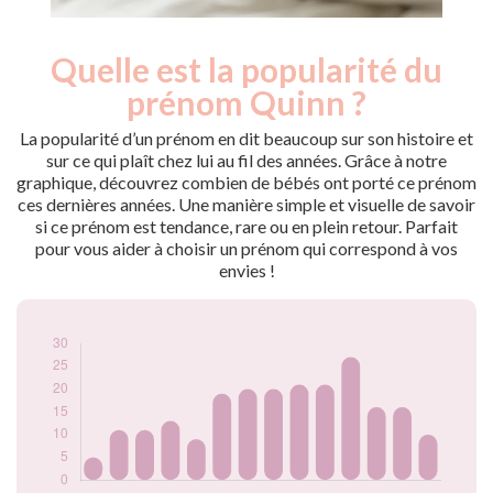
Quelle est la popularité du
Nouveaux-
Année
nés
prénom Quinn ?
2010
5
2012
11
La popularité d’un prénom en dit beaucoup sur son histoire et
2013
11
sur ce qui plaît chez lui au fil des années. Grâce à notre
graphique, découvrez combien de bébés ont porté ce prénom
2014
13
ces dernières années. Une manière simple et visuelle de savoir
2015
9
si ce prénom est tendance, rare ou en plein retour. Parfait
2016
19
pour vous aider à choisir un prénom qui correspond à vos
2017
20
envies !
2018
20
2019
21
2020
21
2021
27
2022
16
2023
16
2024
10
Popularité du
prénom Quinn par