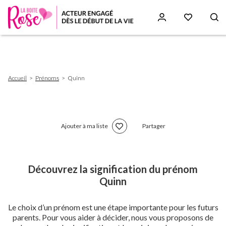
Aller
au
contenu
principal
Fil
Accueil
Prénoms
Quinn
d'Ariane
Ajouter à ma liste
Partager
Découvrez la signification du prénom
Quinn
Le choix d’un prénom est une étape importante pour les futurs
parents. Pour vous aider à décider, nous vous proposons de