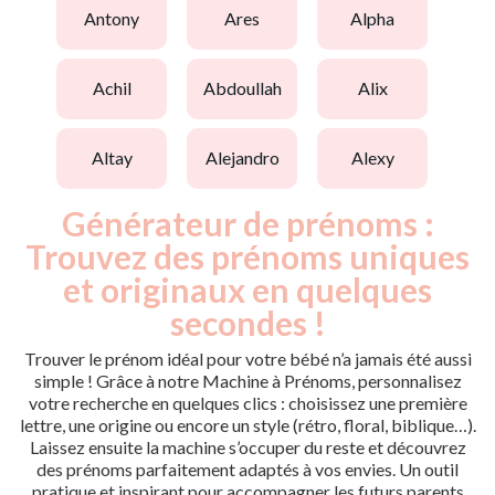
antony
ares
alpha
achil
abdoullah
alix
altay
alejandro
alexy
Générateur de prénoms :
Trouvez des prénoms uniques
et originaux en quelques
secondes !
Trouver le prénom idéal pour votre bébé n’a jamais été aussi
simple ! Grâce à notre Machine à Prénoms, personnalisez
votre recherche en quelques clics : choisissez une première
lettre, une origine ou encore un style (rétro, floral, biblique…).
Laissez ensuite la machine s’occuper du reste et découvrez
des prénoms parfaitement adaptés à vos envies. Un outil
pratique et inspirant pour accompagner les futurs parents