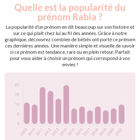
Quelle est la popularité du
Nouveaux-
Année
nés
prénom Rabia ?
2009
11
2010
10
La popularité d’un prénom en dit beaucoup sur son histoire et
2011
19
sur ce qui plaît chez lui au fil des années. Grâce à notre
graphique, découvrez combien de bébés ont porté ce prénom
2012
17
ces dernières années. Une manière simple et visuelle de savoir
2013
13
si ce prénom est tendance, rare ou en plein retour. Parfait
2014
20
pour vous aider à choisir un prénom qui correspond à vos
2015
8
envies !
2016
9
2017
7
2018
9
2019
7
2020
8
2022
10
Popularité du
prénom Rabia par
année