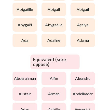
abigaëlle
abigail
abigaïl
abygaël
abygaëlle
açelya
ada
adaline
adama
Equivalent (sexe
opposé)
abderahman
alfie
aleandro
alistair
arman
abdelkader
adan
achille
aymerick