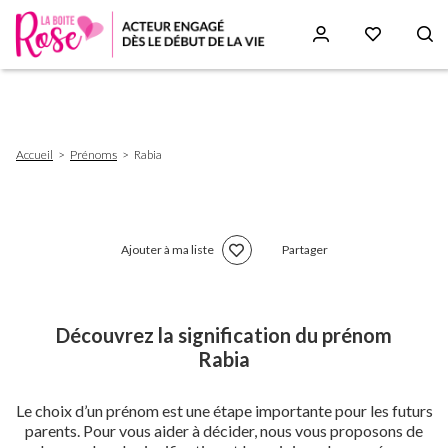
Aller
au
contenu
principal
Fil
Accueil
Prénoms
Rabia
d'Ariane
Ajouter à ma liste
Partager
Découvrez la signification du prénom
Rabia
Le choix d’un prénom est une étape importante pour les futurs
parents. Pour vous aider à décider, nous vous proposons de