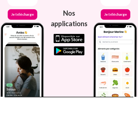
Nos
Je télécharge
Je télécharge
applications