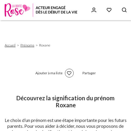
Aller
au
contenu
principal
Fil
Accueil
Prénoms
Roxane
d'Ariane
Ajouter à ma liste
Partager
Découvrez la signification du prénom
Roxane
Le choix d’un prénom est une étape importante pour les futurs
parents. Pour vous aider à décider, nous vous proposons de