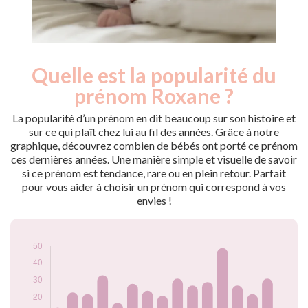
Quelle est la popularité du
Nouveaux-
Année
nés
prénom Roxane ?
2009
28
2010
14
La popularité d’un prénom en dit beaucoup sur son histoire et
2011
23
sur ce qui plaît chez lui au fil des années. Grâce à notre
graphique, découvrez combien de bébés ont porté ce prénom
2012
22
ces dernières années. Une manière simple et visuelle de savoir
2013
33
si ce prénom est tendance, rare ou en plein retour. Parfait
2014
17
pour vous aider à choisir un prénom qui correspond à vos
2015
28
envies !
2016
24
2017
21
2018
31
2019
27
2020
29
2021
49
2022
27