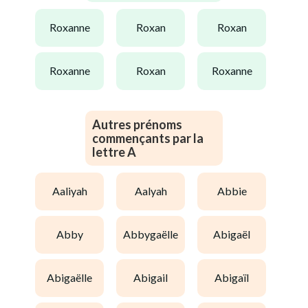
roxanne
roxan
roxan
roxanne
roxan
roxanne
Autres prénoms
commençants par la
lettre A
aaliyah
aalyah
abbie
abby
abbygaëlle
abigaël
abigaëlle
abigail
abigaïl