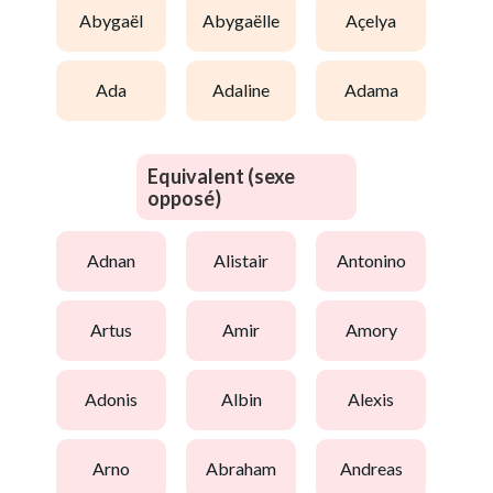
abygaël
abygaëlle
açelya
ada
adaline
adama
Equivalent (sexe
opposé)
adnan
alistair
antonino
artus
amir
amory
adonis
albin
alexis
arno
abraham
andreas