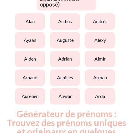
opposé)
alan
arthus
andrès
ayaan
auguste
alexy
aiden
adrian
almir
arnaud
achilles
arman
aurélien
anwar
arda
Générateur de prénoms :
Trouvez des prénoms uniques
et originaux en quelques