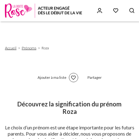
Aller
au
contenu
principal
Fil
Accueil
Prénoms
Roza
d'Ariane
Ajouter à ma liste
Partager
Découvrez la signification du prénom
Roza
Le choix d’un prénom est une étape importante pour les futurs
parents. Pour vous aider à décider, nous vous proposons de