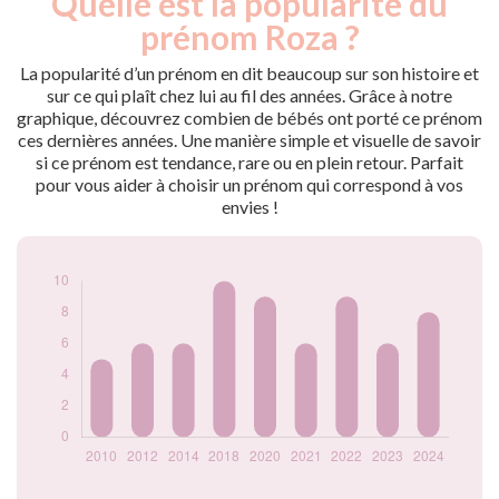
Quelle est la popularité du
Année
nés
prénom Roza ?
2010
5
2012
6
La popularité d’un prénom en dit beaucoup sur son histoire et
2014
6
sur ce qui plaît chez lui au fil des années. Grâce à notre
graphique, découvrez combien de bébés ont porté ce prénom
2018
10
ces dernières années. Une manière simple et visuelle de savoir
2020
9
si ce prénom est tendance, rare ou en plein retour. Parfait
2021
6
pour vous aider à choisir un prénom qui correspond à vos
2022
9
envies !
2023
6
2024
8
Popularité du
prénom Roza par
année