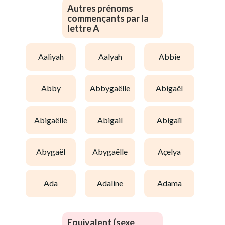
Autres prénoms
commençants par la
lettre A
aaliyah
aalyah
abbie
abby
abbygaëlle
abigaël
abigaëlle
abigail
abigaïl
abygaël
abygaëlle
açelya
ada
adaline
adama
Equivalent (sexe