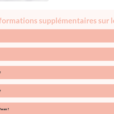
informations supplémentaires sur 
?
?
fwan ?