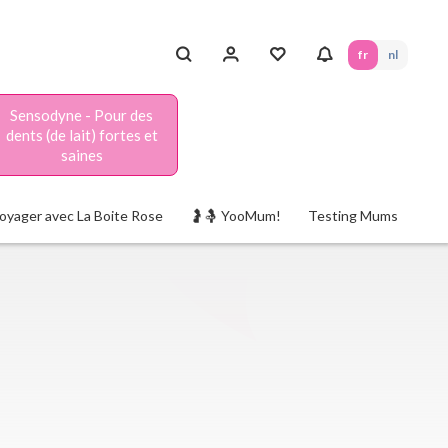
fr
nl
Sensodyne - Pour des
dents (de lait) fortes et
saines
oyager avec La Boite Rose
🤰🤱 YooMum!
Testing Mums