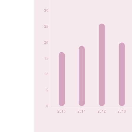
2020
26
2021
36
2022
30
2023
21
2024
33
Popularité du
prénom Safwan par
année