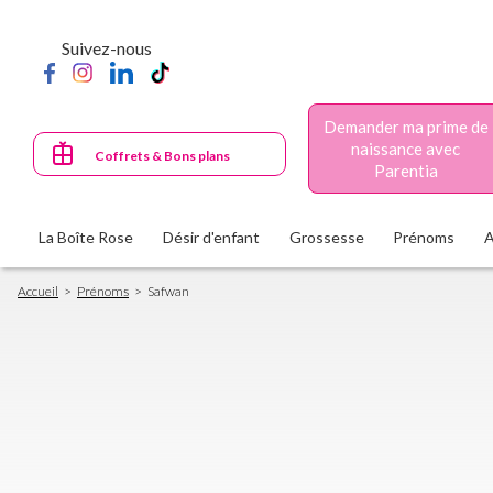
Aller
au
Suivez-nous
contenu
principal
Demander ma prime de
naissance avec
Coffrets & Bons plans
Parentia
La Boîte Rose
Désir d'enfant
Grossesse
Prénoms
Fil
Accueil
Prénoms
Safwan
d'Ariane