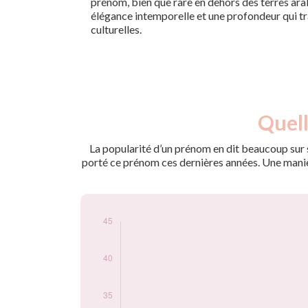
prénom, bien que rare en dehors des terres ar
élégance intemporelle et une profondeur qui tr
culturelles.
Nouveaux-
Quell
Année
nés
2009
6
La popularité d’un prénom en dit beaucoup sur s
2010
17
porté ce prénom ces dernières années. Une manière
2011
19
2012
26
2013
20
2014
25
2015
33
2016
37
2017
40
2018
29
2019
43