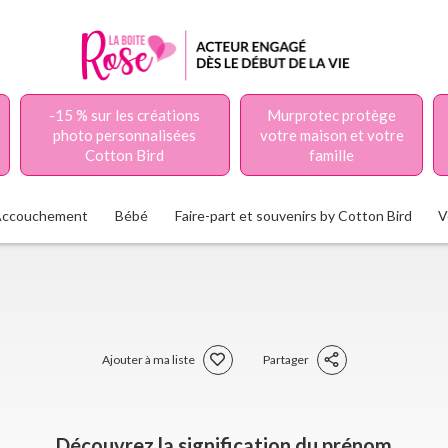
-15 % sur les créations
Murprotec protège
photo personnalisées
votre maison et votre
Cotton Bird
famille
Accouchement
Bébé
Faire-part et souvenirs by Cotton Bird
V
Ajouter à ma liste
Partager
Découvrez la signification du prénom