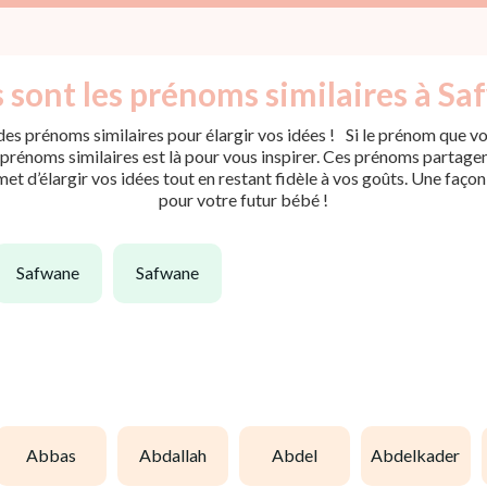
 sont les prénoms similaires à Sa
es prénoms similaires pour élargir vos idées ! Si le prénom que vou
rénoms similaires est là pour vous inspirer. Ces prénoms partagent 
met d’élargir vos idées tout en restant fidèle à vos goûts. Une faço
pour votre futur bébé !
safwane
safwane
abbas
abdallah
abdel
abdelkader