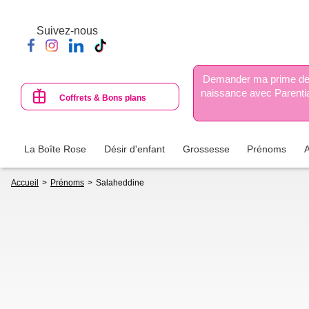
Aller
au
Suivez-nous
contenu
principal
Demander ma prime d
naissance avec Parenti
Coffrets & Bons plans
La Boîte Rose
Désir d'enfant
Grossesse
Prénoms
Fil
Accueil
Prénoms
Salaheddine
d'Ariane