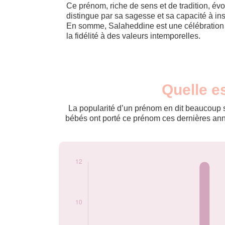
Ce prénom, riche de sens et de tradition, év
distingue par sa sagesse et sa capacité à ins
En somme, Salaheddine est une célébration d
la fidélité à des valeurs intemporelles.
Nouveaux-
Quelle e
Année
nés
2009
7
La popularité d’un prénom en dit beaucoup su
2010
6
bébés ont porté ce prénom ces dernières anné
2011
12
2012
11
2013
7
2014
7
2015
7
2016
5
2017
5
2018
6
2019
5