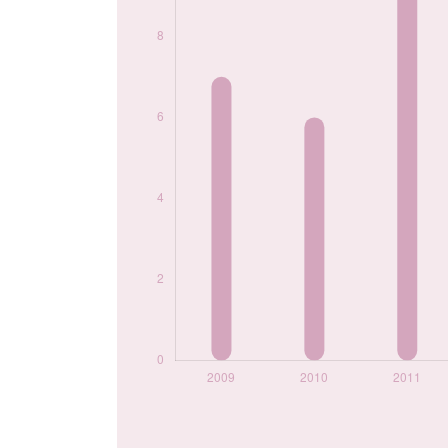
Popularité du
prénom
Salaheddine par
année