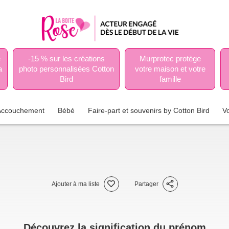
e
-15 % sur les créations
Murprotec protège
a
photo personnalisées Cotton
votre maison et votre
Bird
famille
Accouchement
Bébé
Faire-part et souvenirs by Cotton Bird
V
Ajouter à ma liste
Partager
Découvrez la signification du prénom