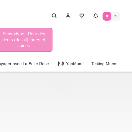
fr
nl
Sensodyne - Pour des
dents (de lait) fortes et
saines
oyager avec La Boite Rose
🤰🤱 YooMum!
Testing Mums