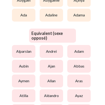
abygaël
abygaëlle
açelya
ada
adaline
adama
Equivalent (sexe
opposé)
alparslan
andrei
adam
aubin
ajan
abbas
aymen
allan
aras
atilla
aléandro
ayaz