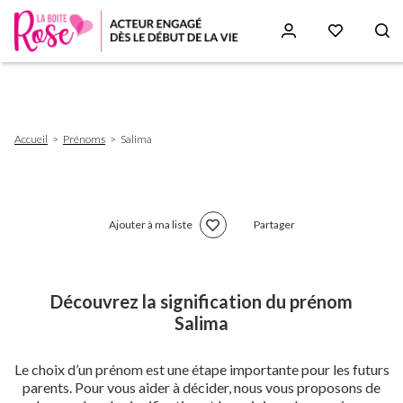
Aller
au
contenu
principal
Fil
Accueil
Prénoms
Salima
d'Ariane
Ajouter à ma liste
Partager
Découvrez la signification du prénom
Salima
Le choix d’un prénom est une étape importante pour les futurs
parents. Pour vous aider à décider, nous vous proposons de