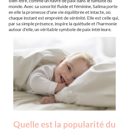
bien-être, comme un havre de paix dans le tumulte du
monde. Avec sa sonorité fluide et féminine, Salima porte
en elle la promesse d'une vie équilibrée et intacte, où
chaque instant est empreint de sérénité. Elle est celle qui,
par sa simple présence, inspire la quiétude et l'harmonie
autour d'elle, un véritable symbole de paix intérieure.
Quelle est la popularité du
Nouveaux-
Année
nés