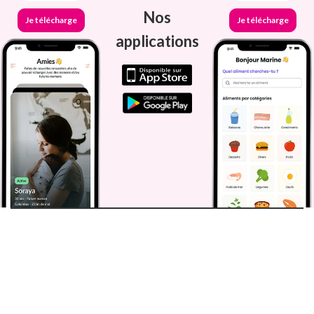
Nos
Je télécharge
Je télécharge
applications