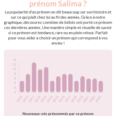
prénom Salima ?
2009
5
2010
8
La popularité d’un prénom en dit beaucoup sur son histoire et
2011
13
sur ce qui plaît chez lui au fil des années. Grâce à notre
graphique, découvrez combien de bébés ont porté ce prénom
2012
10
ces dernières années. Une manière simple et visuelle de savoir
2013
11
si ce prénom est tendance, rare ou en plein retour. Parfait
2014
5
pour vous aider à choisir un prénom qui correspond à vos
2015
7
envies !
2016
8
2017
8
2018
5
2019
7
2021
6
2022
6
2024
5
Popularité du
prénom Salima par
année
Nouveaux-nés prénommés par ce prénom