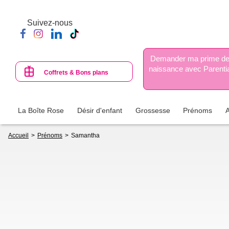
Aller
au
Suivez-nous
contenu
principal
Demander ma prime d
naissance avec Parenti
Coffrets & Bons plans
La Boîte Rose
Désir d'enfant
Grossesse
Prénoms
Fil
Accueil
Prénoms
Samantha
d'Ariane