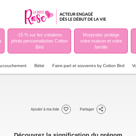
e
-15 % sur les créations
Murprotec protège
a
photo personnalisées Cotton
votre maison et votre
Bird
famille
Accouchement
Bébé
Faire-part et souvenirs by Cotton Bird
V
Ajouter à ma liste
Partager
Découvrez la signification du prénom