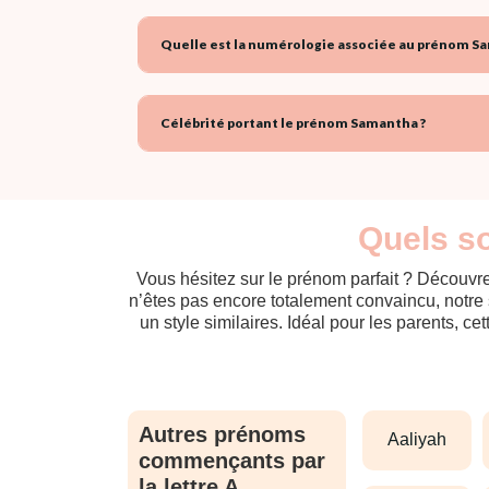
Quelle est la numérologie associée au prénom S
Célébrité portant le prénom Samantha ?
Quels so
Vous hésitez sur le prénom parfait ? Découvre
n’êtes pas encore totalement convaincu, notre 
un style similaires. Idéal pour les parents, ce
Autres prénoms
aaliyah
commençants par
la lettre A