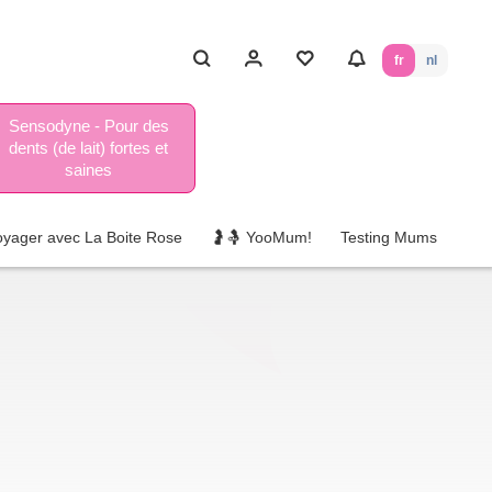
fr
nl
Sensodyne - Pour des
dents (de lait) fortes et
saines
oyager avec La Boite Rose
🤰🤱 YooMum!
Testing Mums