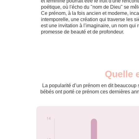
et féminine pourrait être le fruit d'une rencont
poétique, où l'écho du "nom de Dieu" se mêle 
Ce prénom, à la fois ancien et moderne, inc
intemporelle, une création qui traverse les 
est une invitation à l'imaginaire, un nom q
promesse de beauté et de profondeur.
Nouveaux-
Quelle 
Année
nés
2009
8
La popularité d’un prénom en dit beaucoup su
2010
14
bébés ont porté ce prénom ces dernières anné
2011
8
2012
9
2014
14
2015
8
2016
12
2019
5
2020
5