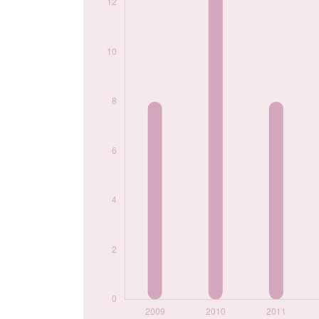
2021
5
2022
5
2024
6
Popularité du
prénom Samantha
par année