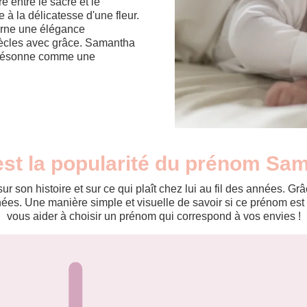
re entre le sacré et le
à la délicatesse d'une fleur.
arne une élégance
siècles avec grâce. Samantha
ui résonne comme une
est la popularité du prénom Sa
r son histoire et sur ce qui plaît chez lui au fil des années. 
es. Une manière simple et visuelle de savoir si ce prénom est te
vous aider à choisir un prénom qui correspond à vos envies !