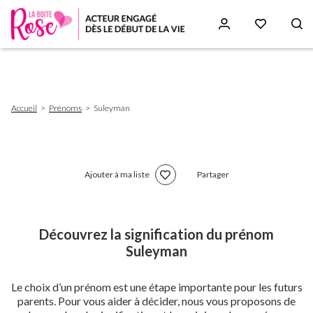
Aller
au
contenu
principal
Fil
Accueil
Prénoms
Suleyman
d'Ariane
Ajouter à ma liste
Partager
Découvrez la signification du prénom
Suleyman
Le choix d’un prénom est une étape importante pour les futurs
parents. Pour vous aider à décider, nous vous proposons de