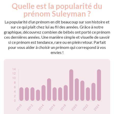
Quelle est la popularité du
Nouveaux-
Année
nés
prénom Suleyman ?
2010
6
2011
6
La popularité d’un prénom en dit beaucoup sur son histoire et
2012
6
sur ce qui plaît chez lui au fil des années. Grâce à notre
graphique, découvrez combien de bébés ont porté ce prénom
2013
5
ces dernières années. Une manière simple et visuelle de savoir
2014
7
si ce prénom est tendance, rare ou en plein retour. Parfait
2015
10
pour vous aider à choisir un prénom qui correspond à vos
2016
6
envies !
2017
6
2018
7
2019
14
2020
10
2021
9
2022
6
2023
8
2024
14
Popularité du
prénom Suleyman
par année