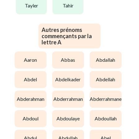
tayler
tahir
Autres prénoms
commençants par la
lettre A
aaron
abbas
abdallah
abdel
abdelkader
abdellah
abderahman
abderrahman
abderrahmane
abdoul
abdoulaye
abdoullah
abdul
abdullah
abel