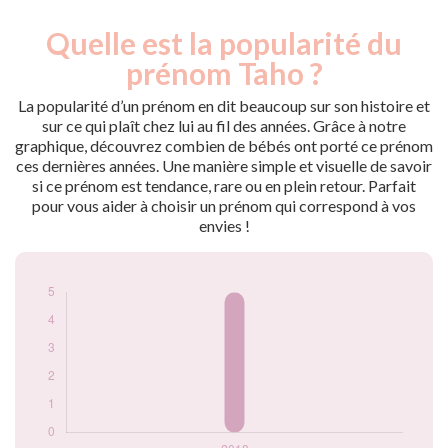
Quelle est la popularité du
Nouveaux-
Année
nés
prénom Taho ?
2018
5
La popularité d’un prénom en dit beaucoup sur son histoire et
Popularité du
sur ce qui plaît chez lui au fil des années. Grâce à notre
prénom Taho par
graphique, découvrez combien de bébés ont porté ce prénom
année
ces dernières années. Une manière simple et visuelle de savoir
si ce prénom est tendance, rare ou en plein retour. Parfait
pour vous aider à choisir un prénom qui correspond à vos
envies !