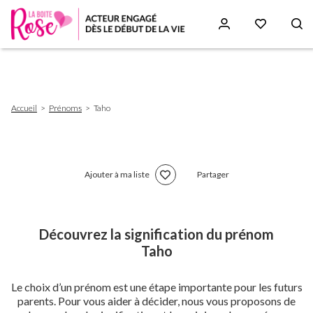
Aller
au
contenu
principal
Fil
Accueil
Prénoms
Taho
d'Ariane
Ajouter à ma liste
Partager
Découvrez la signification du prénom
Taho
Le choix d’un prénom est une étape importante pour les futurs
parents. Pour vous aider à décider, nous vous proposons de