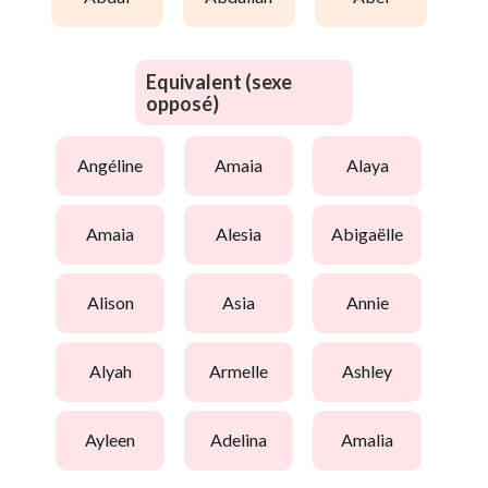
Equivalent (sexe
opposé)
angéline
amaia
alaya
amaia
alesia
abigaëlle
alison
asia
annie
alyah
armelle
ashley
ayleen
adelina
amalia