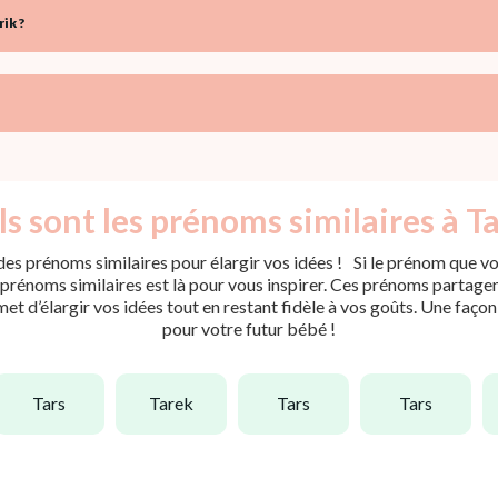
ik ?
s sont les prénoms similaires à Ta
es prénoms similaires pour élargir vos idées ! Si le prénom que vou
rénoms similaires est là pour vous inspirer. Ces prénoms partagent 
met d’élargir vos idées tout en restant fidèle à vos goûts. Une faço
pour votre futur bébé !
tars
tarek
tars
tars