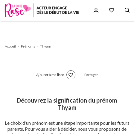
Aller
au
contenu
principal
Fil
Accueil
Prénoms
Thyam
d'Ariane
Ajouter à ma liste
Partager
Découvrez la signification du prénom
Thyam
Le choix d’un prénom est une étape importante pour les futurs
parents. Pour vous aider à décider, nous vous proposons de