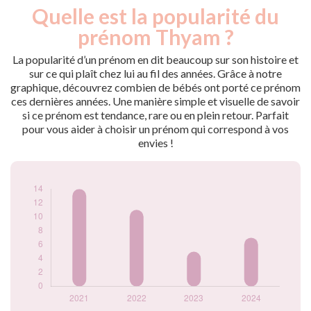
Quelle est la popularité du
Nouveaux-
Année
nés
prénom Thyam ?
2021
14
2022
11
La popularité d’un prénom en dit beaucoup sur son histoire et
2023
5
sur ce qui plaît chez lui au fil des années. Grâce à notre
graphique, découvrez combien de bébés ont porté ce prénom
2024
7
ces dernières années. Une manière simple et visuelle de savoir
Popularité du
si ce prénom est tendance, rare ou en plein retour. Parfait
prénom Thyam par
pour vous aider à choisir un prénom qui correspond à vos
année
envies !