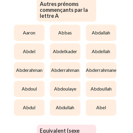
Autres prénoms
commençants par la
lettre A
aaron
abbas
abdallah
abdel
abdelkader
abdellah
abderahman
abderrahman
abderrahmane
abdoul
abdoulaye
abdoullah
abdul
abdullah
abel
Equivalent (sexe