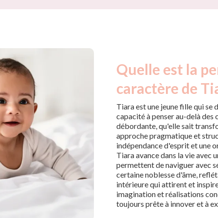
Quelle est la pe
caractère de Ti
Tiara est une jeune fille qui se 
capacité à penser au-delà des 
débordante, qu'elle sait trans
approche pragmatique et struc
indépendance d'esprit et une ori
Tiara avance dans la vie avec un
permettent de naviguer avec sér
certaine noblesse d'âme, reflét
intérieure qui attirent et inspir
imagination et réalisations conc
toujours prête à innover et à e