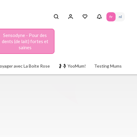
fr
nl
Sensodyne - Pour des
dents (de lait) fortes et
saines
oyager avec La Boite Rose
🤰🤱 YooMum!
Testing Mums