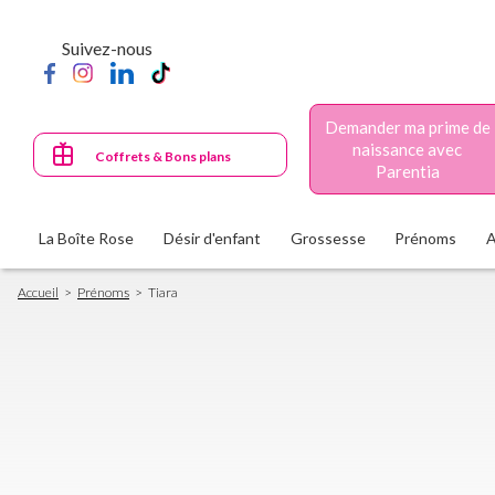
Aller
au
Suivez-nous
contenu
principal
Demander ma prime de
naissance avec
Coffrets & Bons plans
Parentia
La Boîte Rose
Désir d'enfant
Grossesse
Prénoms
Fil
Accueil
Prénoms
Tiara
d'Ariane