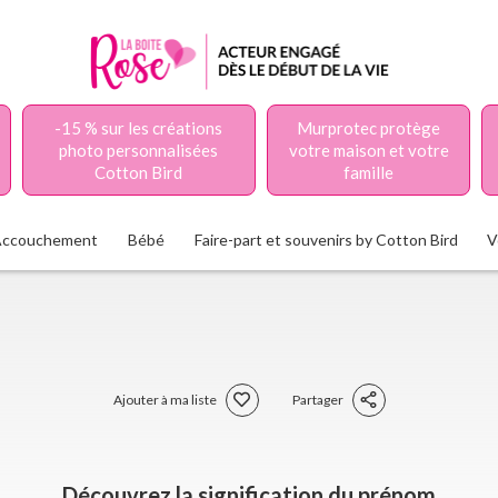
-15 % sur les créations
Murprotec protège
photo personnalisées
votre maison et votre
Cotton Bird
famille
Accouchement
Bébé
Faire-part et souvenirs by Cotton Bird
V
Ajouter à ma liste
Partager
Découvrez la signification du prénom