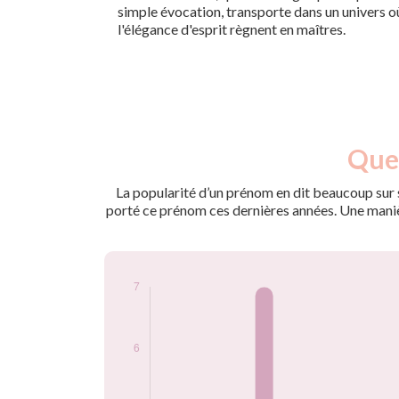
simple évocation, transporte dans un univers o
l'élégance d'esprit règnent en maîtres.
Nouveaux-
Quel
Année
nés
2010
7
La popularité d’un prénom en dit beaucoup sur s
2020
5
porté ce prénom ces dernières années. Une manière
2021
6
2022
6
Popularité du
prénom Tiara par
année