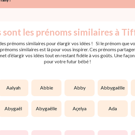
fany ?
 sont les prénoms similaires à Tif
es prénoms similaires pour élargir vos idées ! Si le prénom que vou
rénoms similaires est là pour vous inspirer. Ces prénoms partagent 
met d’élargir vos idées tout en restant fidèle à vos goûts. Une faço
pour votre futur bébé !
aalyah
abbie
abby
abbygaëlle
abygaël
abygaëlle
açelya
ada