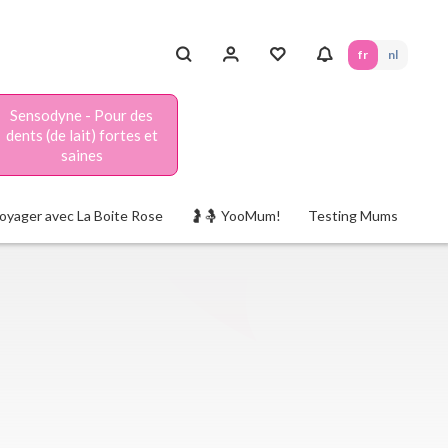
fr
nl
Sensodyne - Pour des
dents (de lait) fortes et
saines
oyager avec La Boite Rose
🤰🤱 YooMum!
Testing Mums