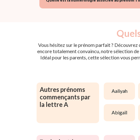
Quelle est la numérologie associée au prénom Tif
Quels
Vous hésitez sur le prénom parfait ? Découvrez d
encore totalement convaincu, notre sélection de p
Idéal pour les parents, cette sélection vous per
Autres prénoms
aaliyah
commençants par
la lettre A
abigaïl