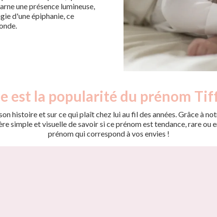
ncarne une présence lumineuse,
agie d'une épiphanie, ce
monde.
e est la popularité du prénom Tif
on histoire et sur ce qui plaît chez lui au fil des années. Grâce à
 simple et visuelle de savoir si ce prénom est tendance, rare ou en 
prénom qui correspond à vos envies !