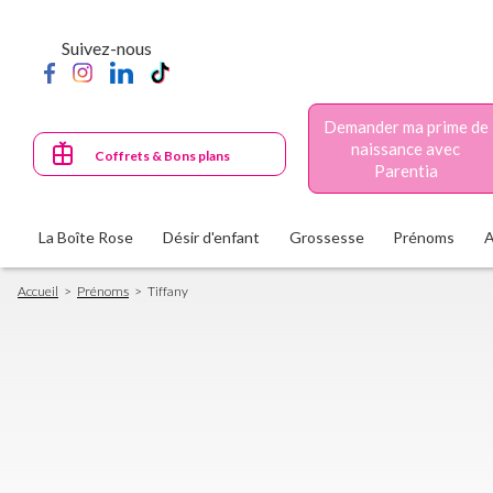
Aller
au
Suivez-nous
contenu
principal
Demander ma prime de
naissance avec
Coffrets & Bons plans
Parentia
La Boîte Rose
Désir d'enfant
Grossesse
Prénoms
Fil
Accueil
Prénoms
Tiffany
d'Ariane