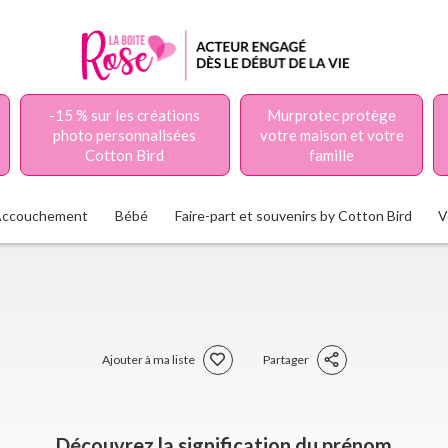
-15 % sur les créations
Murprotec protège
photo personnalisées
votre maison et votre
Cotton Bird
famille
Accouchement
Bébé
Faire-part et souvenirs by Cotton Bird
V
Ajouter à ma liste
Partager
Découvrez la signification du prénom