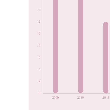
Popularité du
prénom Tiffany par
année