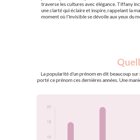
traverse les cultures avec élégance. Tiffany i
une clarté qui éclaire et inspire, rappelant la m
moment où l'invisible se dévoile aux yeux du 
Nouveaux-
Quell
Année
nés
2009
18
La popularité d’un prénom en dit beaucoup sur s
2010
20
porté ce prénom ces dernières années. Une manière
2011
12
2012
10
2014
12
2015
7
2016
6
2018
8
2020
7
2024
5