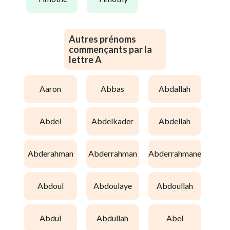
Autres prénoms
commençants par la
lettre A
aaron
abbas
abdallah
abdel
abdelkader
abdellah
abderahman
abderrahman
abderrahmane
abdoul
abdoulaye
abdoullah
abdul
abdullah
abel