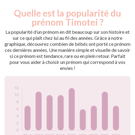
Quelle est la popularité du
Nouveaux-
Année
nés
prénom Timotei ?
2014
7
2017
11
La popularité d’un prénom en dit beaucoup sur son histoire et
2018
10
sur ce qui plaît chez lui au fil des années. Grâce à notre
graphique, découvrez combien de bébés ont porté ce prénom
2019
10
ces dernières années. Une manière simple et visuelle de savoir
2020
12
si ce prénom est tendance, rare ou en plein retour. Parfait
2021
6
pour vous aider à choisir un prénom qui correspond à vos
2022
7
envies !
2023
11
2024
7
Popularité du
prénom Timotei
par année