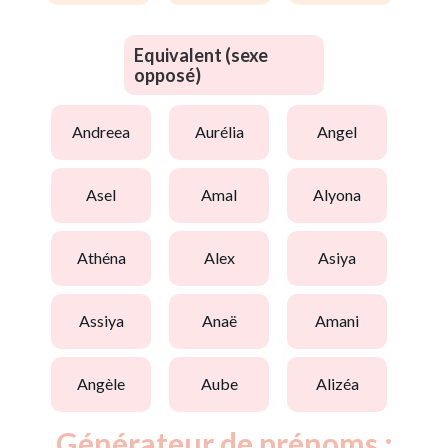
Equivalent (sexe
opposé)
andreea
aurélia
angel
asel
amal
alyona
athéna
alex
asiya
assiya
anaë
amani
angèle
aube
alizéa
Générateur de prénoms :