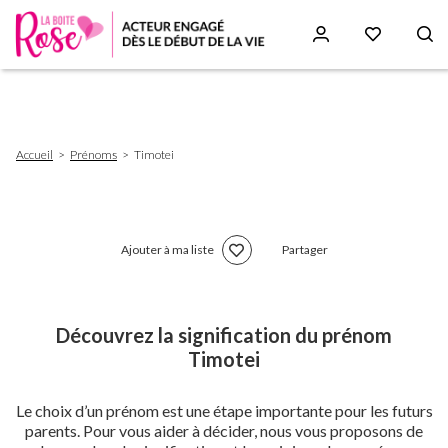
Aller
au
contenu
principal
Fil
Accueil
Prénoms
Timotei
d'Ariane
Ajouter à ma liste
Partager
Découvrez la signification du prénom
Timotei
Le choix d’un prénom est une étape importante pour les futurs
parents. Pour vous aider à décider, nous vous proposons de