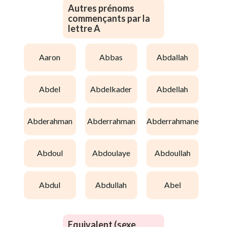
Autres prénoms
commençants par la
lettre A
aaron
abbas
abdallah
abdel
abdelkader
abdellah
abderahman
abderrahman
abderrahmane
abdoul
abdoulaye
abdoullah
abdul
abdullah
abel
Equivalent (sexe