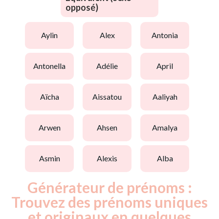
opposé)
aylin
alex
antonia
antonella
adélie
april
aïcha
aissatou
aaliyah
arwen
ahsen
amalya
asmin
alexis
alba
Générateur de prénoms :
Trouvez des prénoms uniques
et originaux en quelques