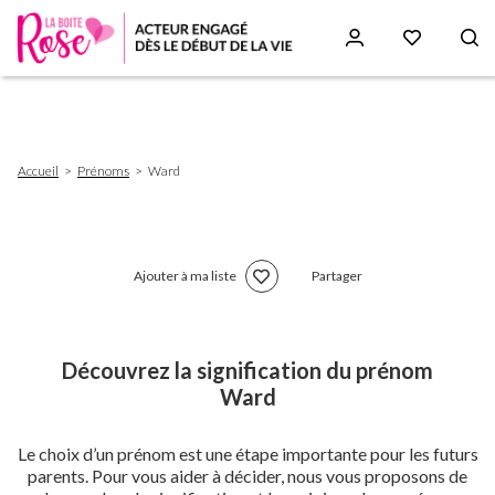
Aller
au
contenu
principal
Fil
Accueil
Prénoms
Ward
d'Ariane
Ajouter à ma liste
Partager
Découvrez la signification du prénom
Ward
Le choix d’un prénom est une étape importante pour les futurs
parents. Pour vous aider à décider, nous vous proposons de