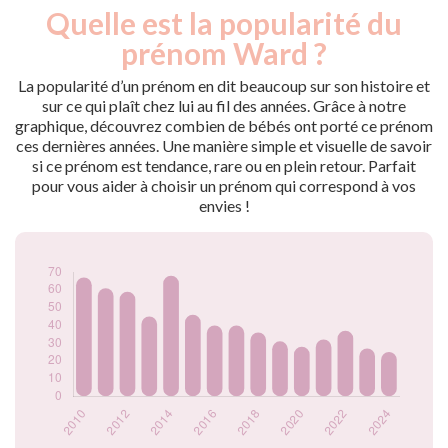
Quelle est la popularité du
Nouveaux-
Année
nés
prénom Ward ?
2009
78
2010
67
La popularité d’un prénom en dit beaucoup sur son histoire et
2011
61
sur ce qui plaît chez lui au fil des années. Grâce à notre
graphique, découvrez combien de bébés ont porté ce prénom
2012
59
ces dernières années. Une manière simple et visuelle de savoir
2013
45
si ce prénom est tendance, rare ou en plein retour. Parfait
2014
68
pour vous aider à choisir un prénom qui correspond à vos
2015
46
envies !
2016
40
2017
40
2018
36
2019
31
2020
28
2021
32
2022
37
2023
27
2024
25
Popularité du
prénom Ward par