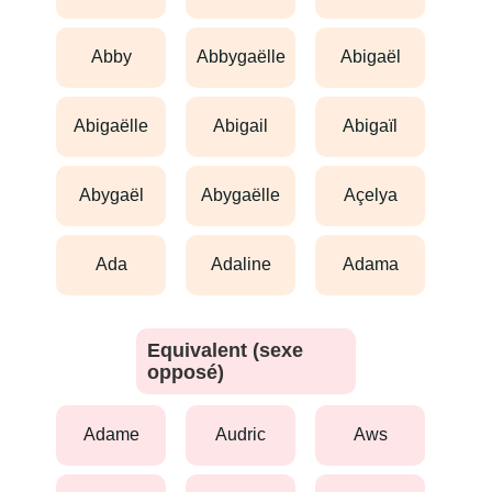
abby
abbygaëlle
abigaël
abigaëlle
abigail
abigaïl
abygaël
abygaëlle
açelya
ada
adaline
adama
Equivalent (sexe
opposé)
adame
audric
aws