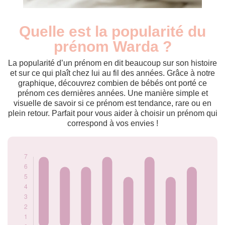
Quelle est la popularité du
Nouveaux-
Année
nés
prénom Warda ?
2009
7
2014
6
La popularité d’un prénom en dit beaucoup sur son histoire
2015
6
et sur ce qui plaît chez lui au fil des années. Grâce à notre
graphique, découvrez combien de bébés ont porté ce
2017
7
prénom ces dernières années. Une manière simple et
2018
5
visuelle de savoir si ce prénom est tendance, rare ou en
2020
7
plein retour. Parfait pour vous aider à choisir un prénom qui
2021
5
correspond à vos envies !
2023
6
Popularité du
prénom Warda par
année