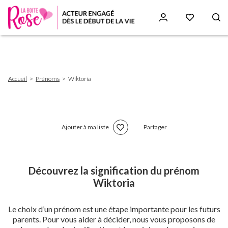
Aller
au
contenu
principal
Fil
Accueil
Prénoms
Wiktoria
d'Ariane
Ajouter à ma liste
Partager
Découvrez la signification du prénom
Wiktoria
Le choix d’un prénom est une étape importante pour les futurs
parents. Pour vous aider à décider, nous vous proposons de