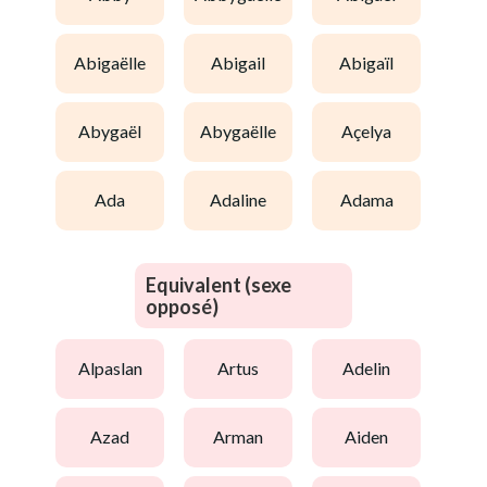
abigaëlle
abigail
abigaïl
abygaël
abygaëlle
açelya
ada
adaline
adama
Equivalent (sexe
opposé)
alpaslan
artus
adelin
azad
arman
aiden