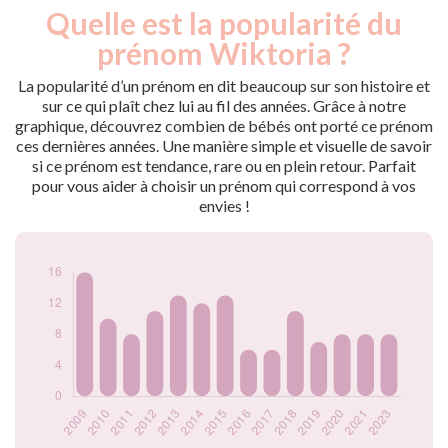
Quelle est la popularité du
Nouveaux-
Année
nés
prénom Wiktoria ?
2009
16
2010
10
La popularité d’un prénom en dit beaucoup sur son histoire et
2011
8
sur ce qui plaît chez lui au fil des années. Grâce à notre
graphique, découvrez combien de bébés ont porté ce prénom
2012
11
ces dernières années. Une manière simple et visuelle de savoir
2013
13
si ce prénom est tendance, rare ou en plein retour. Parfait
2014
12
pour vous aider à choisir un prénom qui correspond à vos
2015
13
envies !
2016
6
2017
6
2018
11
2019
7
2020
8
2021
8
2023
8
Popularité du
prénom Wiktoria
par année