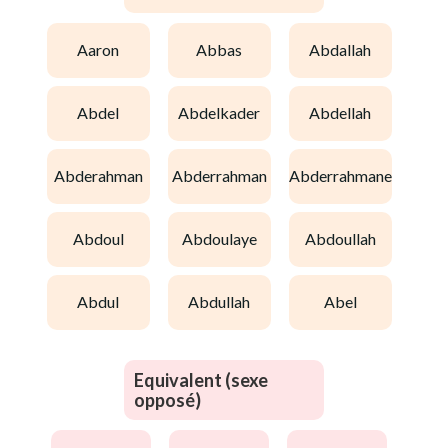
aaron
abbas
abdallah
abdel
abdelkader
abdellah
abderahman
abderrahman
abderrahmane
abdoul
abdoulaye
abdoullah
abdul
abdullah
abel
Equivalent (sexe
opposé)