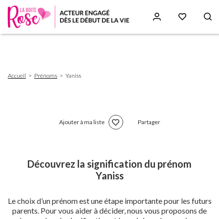
Aller
au
contenu
principal
Fil
Accueil
Prénoms
Yaniss
d'Ariane
Ajouter à ma liste
Partager
Découvrez la signification du prénom
Yaniss
Le choix d’un prénom est une étape importante pour les futurs
parents. Pour vous aider à décider, nous vous proposons de