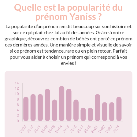
Quelle est la popularité du
Nouveaux-
Année
nés
prénom Yaniss ?
2009
9
2010
10
La popularité d’un prénom en dit beaucoup sur son histoire et
2011
10
sur ce qui plaît chez lui au fil des années. Grâce à notre
graphique, découvrez combien de bébés ont porté ce prénom
2012
12
ces dernières années. Une manière simple et visuelle de savoir
2013
8
si ce prénom est tendance, rare ou en plein retour. Parfait
2014
13
pour vous aider à choisir un prénom qui correspond à vos
2015
12
envies !
2016
8
2017
5
2018
5
2021
10
2022
7
2023
7
2024
9
Popularité du
prénom Yaniss par
année