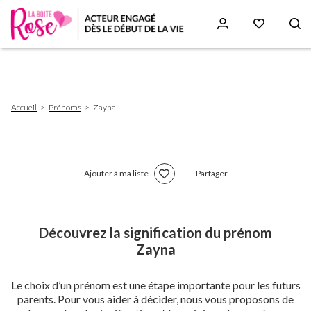
Aller
au
contenu
principal
Fil
Accueil
Prénoms
Zayna
d'Ariane
Ajouter à ma liste
Partager
Découvrez la signification du prénom
Zayna
Le choix d’un prénom est une étape importante pour les futurs
parents. Pour vous aider à décider, nous vous proposons de