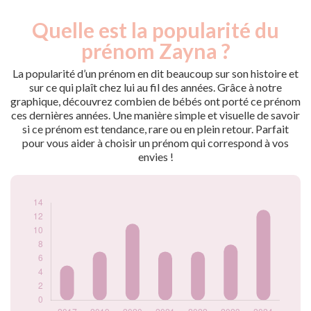
Quelle est la popularité du
Nouveaux-
Année
nés
prénom Zayna ?
2017
5
2019
7
La popularité d’un prénom en dit beaucoup sur son histoire et
2020
11
sur ce qui plaît chez lui au fil des années. Grâce à notre
graphique, découvrez combien de bébés ont porté ce prénom
2021
7
ces dernières années. Une manière simple et visuelle de savoir
2022
7
si ce prénom est tendance, rare ou en plein retour. Parfait
2023
8
pour vous aider à choisir un prénom qui correspond à vos
2024
13
envies !
Popularité du
prénom Zayna par
année