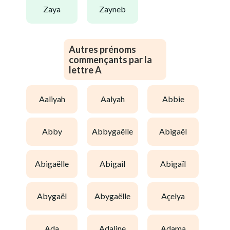
zaya
zayneb
Autres prénoms
commençants par la
lettre A
aaliyah
aalyah
abbie
abby
abbygaëlle
abigaël
abigaëlle
abigail
abigaïl
abygaël
abygaëlle
açelya
ada
adaline
adama