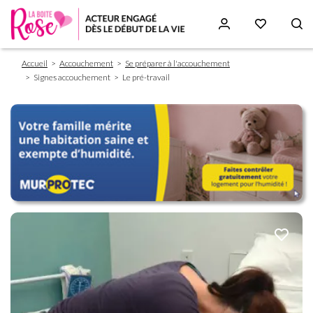
Fil
Aller
Accueil
Accouchement
Se préparer à l'accouchement
d'Ariane
au
Signes accouchement
Le pré-travail
contenu
principal