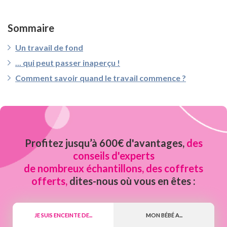
Sommaire
Un travail de fond
... qui peut passer inaperçu !
Comment savoir quand le travail commence ?
Profitez jusqu’à 600€ d'avantages,
des
conseils d'experts
de nombreux échantillons, des coffrets
offerts,
dites-nous où vous en êtes :
JE SUIS ENCEINTE DE...
MON BÉBÉ A...