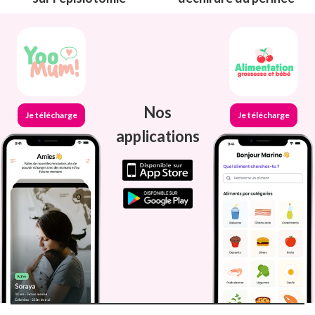
Nos
Je télécharge
Je télécharge
applications