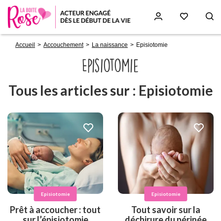
Fil
Aller
Accueil
Accouchement
La naissance
Episiotomie
d'Ariane
au
contenu
Episiotomie
principal
Tous les articles sur : Episiotomie
Episiotomie
Episiotomie
Prêt à accoucher : tout
Tout savoir sur la
sur l’épisiotomie
déchirure du périnée