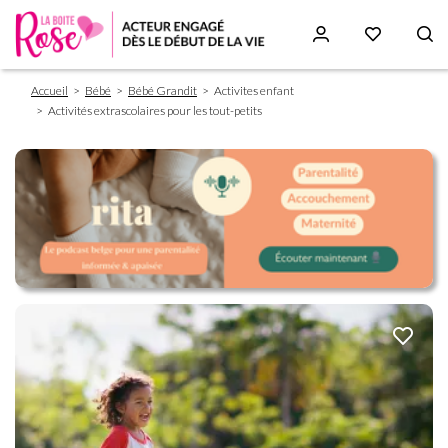
Fil
Aller
Accueil
Bébé
Bébé Grandit
Activites enfant
d'Ariane
au
Activités extrascolaires pour les tout-petits
contenu
principal