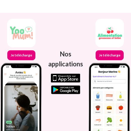
Nos
Je télécharge
Je télécharge
applications