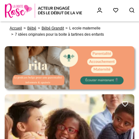
Fil
Aller
Accueil
Bébé
Bébé Grandit
L ecole maternelle
d'Ariane
au
7 idées originales pour la boite à tartines des enfants
contenu
principal