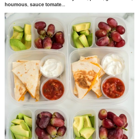
houmous
sauce tomate
,
…